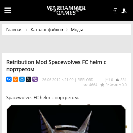
Главная
Каталог файлов
Моды
Retribution Mod Spacewolves FC helm с
портретом
26.06.2012 в 21:09
|
FIRELORD
0
831
4664
Рейтинг: 0.0
Spacewolves FC helm с портретом.