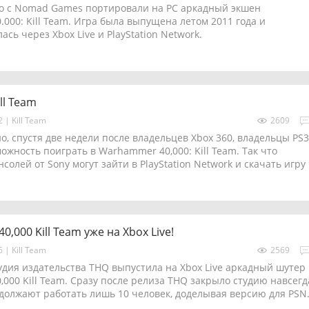
но с Nomad Games портировали на PC аркадный экшен
000: Kill Team. Игра была выпущена летом 2011 года и
сь через Xbox Live и PlayStation Network.
ll Team
02
|
Kill Team
2609
о, спустя две недели после владельцев Xbox 360, владельцы PS
ожность поиграть в Warhammer 40,000: Kill Team. Так что
солей от Sony могут зайти в PlayStation Network и скачать игру
,000 Kill Team уже на Xbox Live!
06
|
Kill Team
2569
удия издательства THQ выпустила на Xbox Live аркадный шутер
000 Kill Team. Сразу после релиза THQ закрыло студию навсегд
олжают работать лишь 10 человек, доделывая версию для PSN