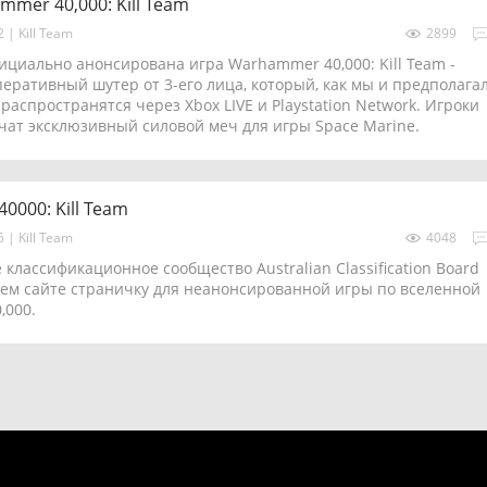
mer 40,000: Kill Team
12
|
Kill Team
2899
ициально анонсирована игра Warhammer 40,000: Kill Team -
еративный шутер от 3-его лица, который, как мы и предполага
распространятся через Xbox LIVE и Playstation Network. Игроки
лучат эксклюзивный силовой меч для игры Space Marine.
000: Kill Team
05
|
Kill Team
4048
 классификационное сообщество Australian Classification Board
оем сайте страничку для неанонсированной игры по вселенной
,000.