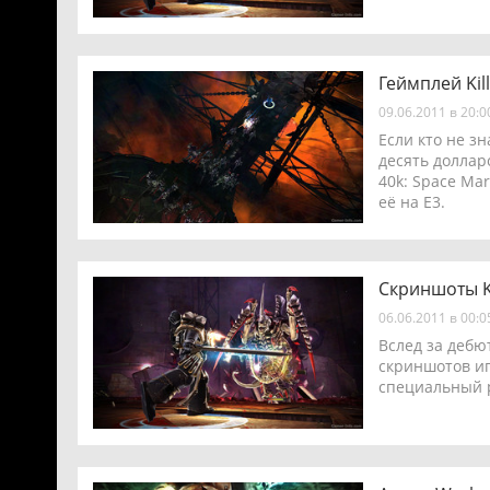
Геймплей Kil
09.06.2011 в 20:
Если кто не зн
десять доллар
40k: Space Ma
её на E3.
Скриншоты K
06.06.2011 в 00:
Вслед за дебю
скриншотов иг
специальный р