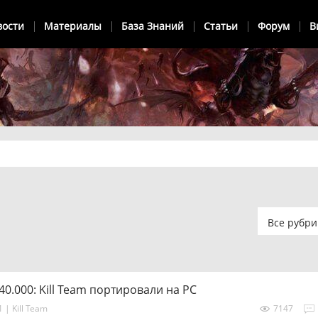
вости
Материалы
База Знаний
Статьи
Форум
В
Все рубри
.000: Kill Team портировали на PC
41
|
Kill Team
7147