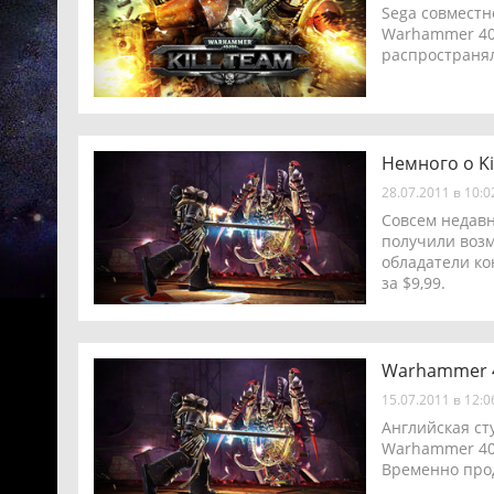
Sega совмест
Warhammer 40.
распространяла
Немного о Ki
28.07.2011 в 10:
Совсем недавн
получили возм
обладатели кон
за $9,99.
Warhammer 40
15.07.2011 в 12:
Английская ст
Warhammer 40,
Временно прод