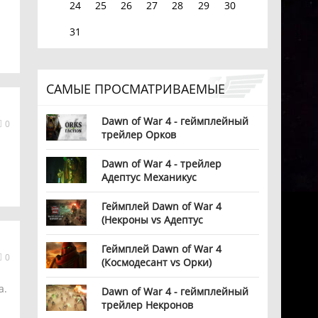
24
25
26
27
28
29
30
31
САМЫЕ ПРОСМАТРИВАЕМЫЕ
Dawn of War 4 - геймплейный
0
трейлер Орков
3
Dawn of War 4 - трейлер
Адептус Механикус
Геймплей Dawn of War 4
(Некроны vs Адептус
Механикус)
Геймплей Dawn of War 4
0
(Космодесант vs Орки)
а.
Dawn of War 4 - геймплейный
.
трейлер Некронов