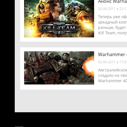
Анонс Warham
02.06.2011 в 22:
Теперь уже оф
аркадный кооп
раньше, будет 
Kill Team, по
Warhammer 40
02.06.2011 в 17:
Австралийское
создало на св
Warhammer 40