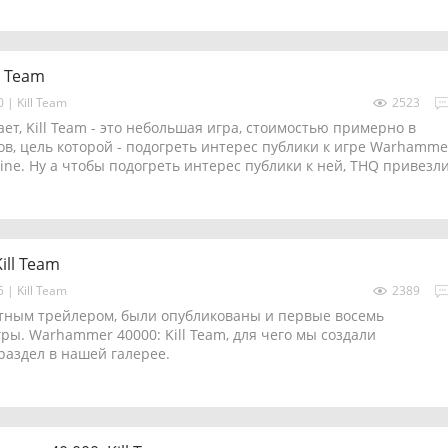
l Team
00
|
Kill Team
2523
ает, Kill Team - это небольшая игра, стоимостью примерно в
ов, цель которой - подогреть интерес публики к игре Warhamme
rine. Ну а чтобы подогреть интерес публики к ней, THQ привезл
ill Team
05
|
Kill Team
2389
тным трейлером, были опубликованы и первые восемь
ры. Warhammer 40000: Kill Team, для чего мы создали
аздел в нашей галерее.