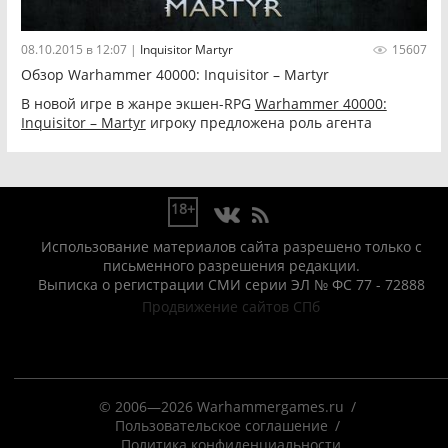
08.10.2015 в 12:07
|
Inquisitor Martyr
15607
Обзор Warhammer 40000: Inquisitor – Martyr
В новой игре в жанре экшен-RPG
Warhammer 40000:
Inquisitor – Martyr
игроку предложена роль агента
Инквизиции, который должен одолеть всех врагов
Империума.
18+
Использование материалов сайта разрешено только с
письменного разрешения редакции.
Выписка о регистрации СМИ серии ЭЛ № ФС 77 - 72888
Продвижение сайтов СПб
© 2006—2026 Warhammergames.ru
Пользовательское соглашение
Политика конфиденциальности