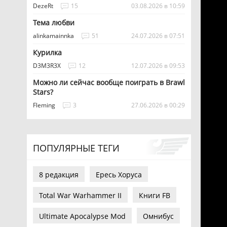
DezeRt
15
03.08.2026 в 10:59
Тема любви
alinkamainnka
51
24.07.2026 в 07:51
Курилка
D3M3R3X
12
12.07.2026 в 09:53
Можно ли сейчас вообще поиграть в Brawl
Stars?
Fleming
3
27.06.2026 в 00:29
ПОПУЛЯРНЫЕ ТЕГИ
8 редакция
Ересь Хоруса
Total War Warhammer II
Книги FB
Ultimate Apocalypse Mod
Омнибус