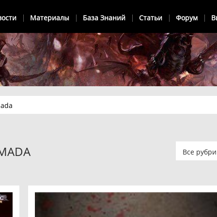
вости
Материалы
База Знаний
Статьи
Форум
В
mada
RMADA
Все рубри