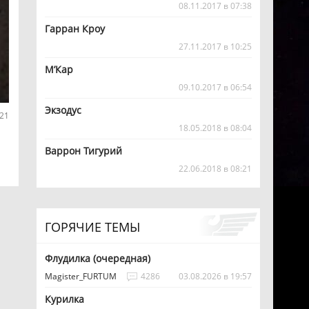
08.11.2017 в 07:38
Гарран Кроу
27.11.2017 в 10:25
M’Кар
09.10.2017 в 06:54
Экзодус
21
18.05.2018 в 08:04
Варрон Тигурий
22.06.2018 в 08:21
ГОРЯЧИЕ ТЕМЫ
Флудилка (очередная)
Magister_FURTUM
4286
03.08.2026 в 19:57
Курилка