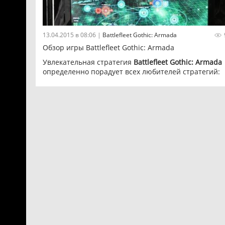
13.04.2015 в 08:06
|
Battlefleet Gothic: Armada
Обзор игры Battlefleet Gothic: Armada
Увлекательная стратегия
Battlefleet Gothic: Armada
определенно порадует всех любителей стратегий:
динамичные сражения, система капитанов, большо
разнообразие кораблей, увлекательные миссии и
сложные противники - все это в новой игре от Tinda
Interactive. Данный обзор освещает лучшие сторон
данной игры, и он поможет определиться вам, стои
окунуться в мир космических баталий.