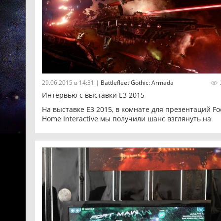
29.06.2015 в 14:31
|
Battlefleet Gothic: Armada
Интервью с выставки E3 2015
На выставке E3 2015, в комнате для презентаций Fo
Home Interactive мы получили шанс взглянуть на
раннюю версию
Battlefleet Gothic: Armada
. Эта
космическая РТС на основе адаптации Games
Workshop, знаменитой настольной игры с тем же
названием. Игра разрабатывается французскими
разработчиками Tindalos Interactive и они надеютс
принести что-то новое игрокам в мире стратегичес
сражений космических кораблей. Команда описыва
игру как противостояние армады Императорского
флота против угрожающего ей Абаддона, лидера
Черного Легиона.