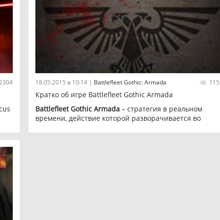
2304
18.05.2015 в 10:14
|
Battlefleet Gothic: Armada
115
Кратко об игре Battlefleet Gothic Armada
cus
Battlefleet Gothic Armada
– стратегия в реальном
времени, действие которой разворачивается во
вселенной
Вархаммер 40000
. Основой для нового
проекта из именитой серии послужила одноименная
настольная игра, знакомая фанатам франшизы.
я
ких
ет