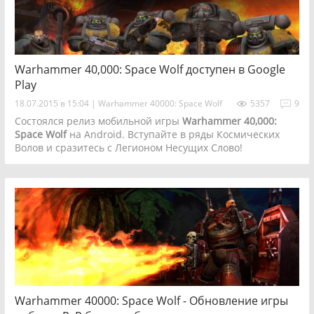
Warhammer 40,000: Space Wolf доступен в Google
Play
18.07.2015 в 15:04
|
Warhammer 40000: Space Wolf
5357
9
Состоялся релиз мобильной игры
Warhammer 40,000:
Space Wolf
на Android. Вступайте в ряды Космических
Волов и сразитесь с Легионом Несущих Слово!
Warhammer 40000: Space Wolf - Обновление игры