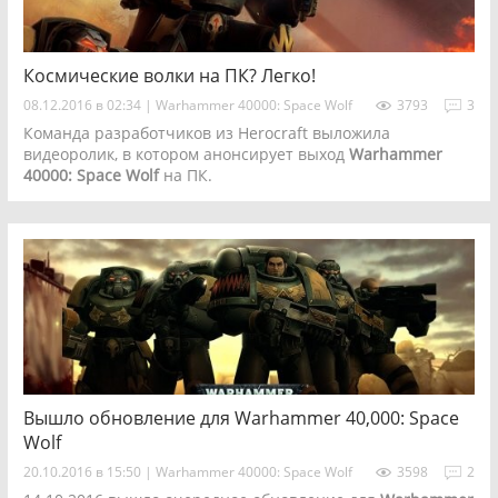
Космические волки на ПК? Легко!
08.12.2016 в 02:34
|
Warhammer 40000: Space Wolf
3793
3
Команда разработчиков из Herocraft выложила
видеоролик, в котором анонсирует выход
Warhammer
40000: Space Wolf
на ПК.
Вышло обновление для Warhammer 40,000: Space
Wolf
20.10.2016 в 15:50
|
Warhammer 40000: Space Wolf
3598
2