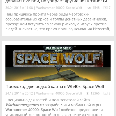
добавит PvP бои, но убирает другие возможности
30.04.2015 в 11:08
|
Warhammer 40000: Space Wolf
4548
7
Нам пришлось пройти через орды чертовски-
сообразительных орков и толпы донатных десантников,
прежде чем вступить "в самую рисковую игру" - против
людей. К счастью, это время пришло, компания
Herocraft
,
наконец-то выпустила долгожданное обновление игры
Warhammer 40000: Space Wolf
, добавляющее сражения
между игроками.
Промокод для редкой карты в Wh40k: Space Wolf
24.12.2014 в 20:12
|
Warhammer 40000: Space Wolf
13366
3
Специально для гостей и пользователей сайта
Warhammergames.ru
разработчики мобильной игры
Warhammer 40000: Space Wolf
любезно предоставили
уникальный код, который открывает одну из четырех