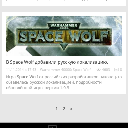
случайных карт уровня "
Rare
".
В Space Wolf добавили русскую локализацию.
11.11.2014 в 17:43
|
Warhammer 40000: Space Wolf
4603
8
Игра
Space Wolf
от российских разработчиков наконец-то
обзавелась русской локализацией, подробности
обновлённой игры версии 1.0.3
1
2
»