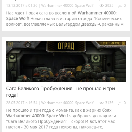
13.12.2017 в 01:26
|
Warhammer 40000: Space Wolf
2925
0
Нас ждет Новая сага во вселенной
Warhammer 40000:
Space Wolf
! Новая глава в истории отряда "Космических
волков", возглавляемых Вальгардом Дважды-Сраженным
Сага Великого Пробуждения - не прошло и три
года!
28.05.2017 в 16:54
|
Warhammer 40000: Space Wolf
3136
0
Не прошло и три года с момента, как в жарких боях
Warhammer 40000: Space Wolf
я добрался до надписи
"Сага Великого Пробуждения" - скоро! И вот, этот час
настал - 30 мая 2017 года некроны, наконец-то,