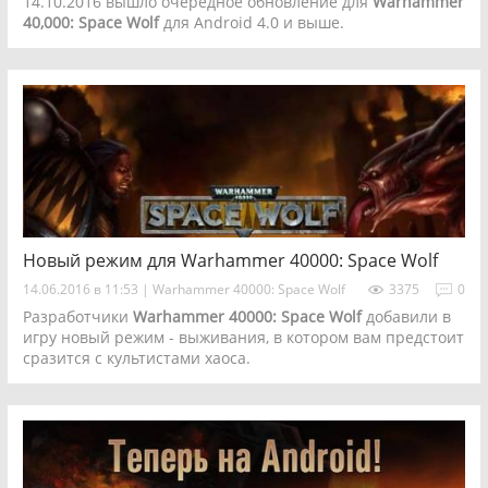
14.10.2016 вышло очередное обновление для
Warhammer
40,000: Space Wolf
для Android 4.0 и выше.
Новый режим для Warhammer 40000: Space Wolf
14.06.2016 в 11:53
|
Warhammer 40000: Space Wolf
3375
0
Разработчики
Warhammer 40000: Space Wolf
добавили в
игру новый режим - выживания, в котором вам предстоит
сразится с культистами хаоса.