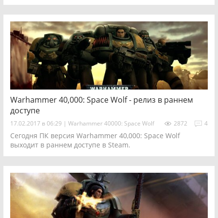
пробудятся от многотысячелетнего сна и моей, изрядно
потрепанной, команде снова будет, чем заняться...
Warhammer 40,000: Space Wolf - релиз в раннем
доступе
17.02.2017 в 06:29
|
Warhammer 40000: Space Wolf
2872
4
Сегодня ПК версия Warhammer 40,000: Space Wolf
выходит в раннем доступе в Steam.