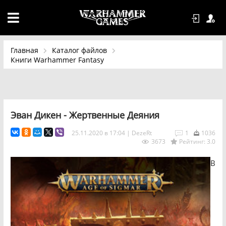
Главная
Каталог файлов
Книги Warhammer Fantasy
Эван Дикен - Жертвенные Деяния
25.11.2020 в 17:04
|
DezeRt
1
1036
3673
Рейтинг: 3.0
В