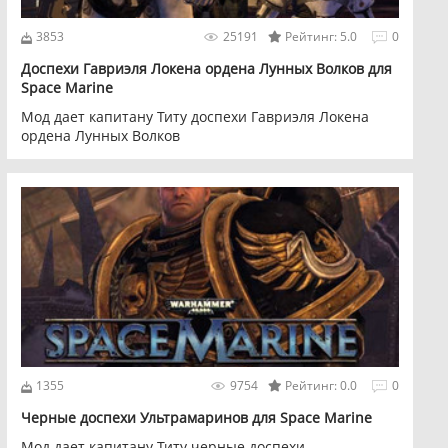
3853
25191
Рейтинг: 5.0
0
Доспехи Гавриэля Локена ордена Лунных Волков для
Space Marine
Мод дает капитану Титу доспехи Гавриэля Локена
ордена Лунных Волков
1355
9754
Рейтинг: 0.0
0
Черные доспехи Ультрамаринов для Space Marine
Мод дает капитану Титу черные доспехи