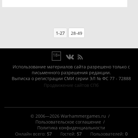
1-27
28-49
18+
Использование материалов сайта разрешено только с
письменного разрешения редакции.
Выписка о регистрации СМИ серии ЭЛ № ФС 77 - 72888
Продвижение сайтов СПб
© 2006—2026 Warhammergames.ru
Пользовательское соглашение
Политика конфиденциальности
Онлайн всего:
57
Гостей:
57
Пользователей:
0