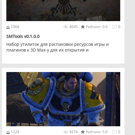
1068
4045
Рейтинг: 0.0
0
SMTools v0.1.0.0
Набор утилиток для распаковки ресурсов игры и
плагинов к 3D Max-у для их открытия и
редактирования. Вытащенные модели можно
конвертировать в формат PDO, открыть в Pepakura,
разрезать и сделать из бумаги.
1228
9274
Рейтинг: 5.0
0