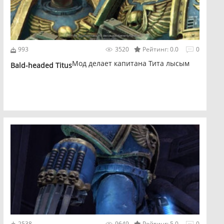
993
3520
Рейтинг: 0.0
0
Мод делает капитана Тита лысым
Bald-headed Titus
2538
9649
Рейтинг: 5.0
0