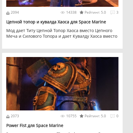
2094
14338
Рейтинг: 5.0
3
Цепной топор и кувалда Хаоса для Space Marine
Мод дает Титу Цепной Топор Хаоса вместо Цепного
Меча и Силового Топора и дает Кувалду Хаоса вместо
Громового Молота
2073
10755
Рейтинг: 5.0
0
Power Fist для Space Marine