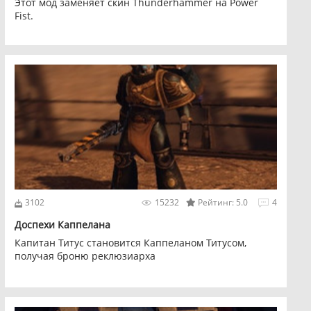
Этот мод заменяет скин Thunderhammer на Power
Fist.
3102
15232
Рейтинг: 5.0
4
Доспехи Каппелана
Капитан Титус становится Каппеланом Титусом,
получая броню реклюзиарха