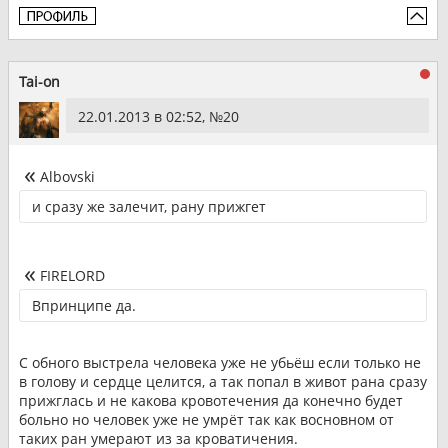
Tai-on
22.01.2013 в 02:52, №
20
Albovski
и сразу же залечит, рану прижгет
FIRELORD
Впринципе да.
С обного выстрела человека уже не убьёш если только не
в голову и сердце целится, а так попал в живот рана сразу
прижглась и не какова кровотечения да конечно будет
больно но человек уже не умрёт так как восновном от
таких ран умерают из за кроватичения.