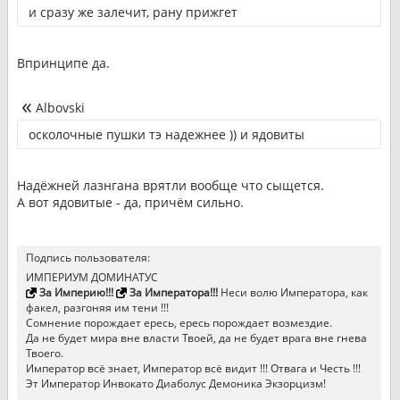
и сразу же залечит, рану прижгет
Впринципе да.
Albovski
осколочные пушки тэ надежнее )) и ядовиты
Надёжней лазнгана врятли вообще что сыщется.
А вот ядовитые - да, причём сильно.
Подпись пользователя:
ИМПЕРИУМ ДОМИНАТУС
За Империю!!!
За Императора!!!
Неси волю Императора, как
факел, разгоняя им тени !!!
Сомнение порождает ересь, ересь порождает возмездие.
Да не будет мира вне власти Твоей, да не будет врага вне гнева
Твоего.
Император всё знает, Император всё видит !!! Отвага и Честь !!!
Эт Император Инвокато Диаболус Демоника Экзорцизм!