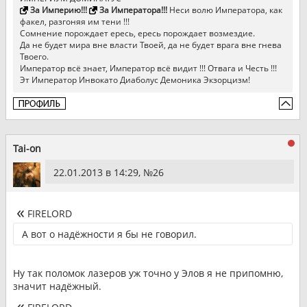
За Империю!!!
За Императора!!!
Неси волю Императора, как
факел, разгоняя им тени !!!
Сомнение порождает ересь, ересь порождает возмездие.
Да не будет мира вне власти Твоей, да не будет врага вне гнева
Твоего.
Император всё знает, Император всё видит !!! Отвага и Честь !!!
Эт Император Инвокато Диаболус Демоника Экзорцизм!
Tai-on
22.01.2013 в 14:29, №
26
FIRELORD
А вот о надёжности я бы не говорил.
Ну так поломок лазеров уж точно у Элов я не припомню,
значит надёжный.