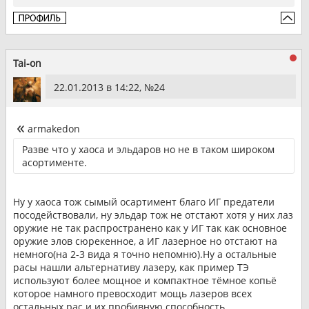
Tai-on
22.01.2013 в 14:22, №
24
armakedon
Разве что у хаоса и эльдаров но не в таком широком
асортименте.
Ну у хаоса тож сымый осартимент благо ИГ предатели
посодействовали, ну эльдар тож не отстают хотя у них лаз
оружие не так распространено как у ИГ так как основное
оружие элов сюрекенное, а ИГ лазерное но отстают на
немного(на 2-3 вида я точно непомню).Ну а остальные
расы нашли альтернативу лазеру, как пример ТЭ
используют более мощное и компактное тёмное копьё
которое намного превосходит мощь лазеров всех
остальных рас и их пробивную способность.