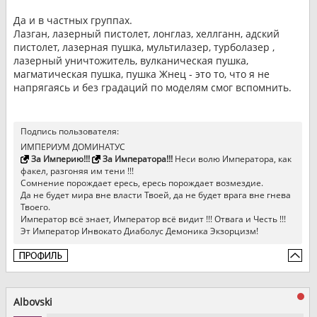
Да и в частных группах.
Лазган, лазерный пистолет, лонглаз, хеллганн, адский
пистолет, лазерная пушка, мультилазер, турболазер ,
лазерный уничтожитель, вулканическая пушка,
магматическая пушка, пушка Жнец - это то, что я не
напрягаясь и без градаций по моделям смог вспомнить.
Подпись пользователя:
ИМПЕРИУМ ДОМИНАТУС
За Империю!!!
За Императора!!!
Неси волю Императора, как
факел, разгоняя им тени !!!
Сомнение порождает ересь, ересь порождает возмездие.
Да не будет мира вне власти Твоей, да не будет врага вне гнева
Твоего.
Император всё знает, Император всё видит !!! Отвага и Честь !!!
Эт Император Инвокато Диаболус Демоника Экзорцизм!
Albovski