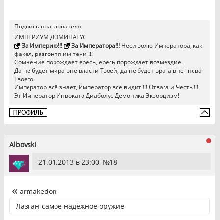
Подпись пользователя:
ИМПЕРИУМ ДОМИНАТУС
За Империю!!!
За Императора!!!
Неси волю Императора, как
факел, разгоняя им тени !!!
Сомнение порождает ересь, ересь порождает возмездие.
Да не будет мира вне власти Твоей, да не будет врага вне гнева
Твоего.
Император всё знает, Император всё видит !!! Отвага и Честь !!!
Эт Император Инвокато Диаболус Демоника Экзорцизм!
Albovski
21.01.2013 в 23:00, №
18
armakedon
Лазган-самое надёжное оружие