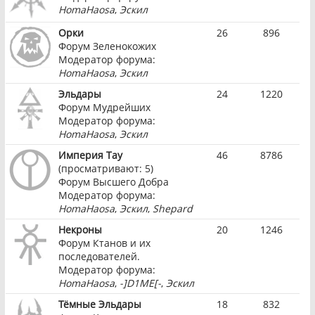
HomaHaosa
,
Эскил
Орки
26
896
Форум Зеленокожих
Модератор форума:
HomaHaosa
,
Эскил
Эльдары
24
1220
Форум Мудрейших
Модератор форума:
HomaHaosa
,
Эскил
Империя Тау
46
8786
(просматривают: 5)
Форум Высшего Добра
Модератор форума:
HomaHaosa
,
Эскил
,
Shepard
Некроны
20
1246
Форум Ктанов и их
последователей.
Модератор форума:
HomaHaosa
,
-]D1ME[-
,
Эскил
Тёмные Эльдары
18
832