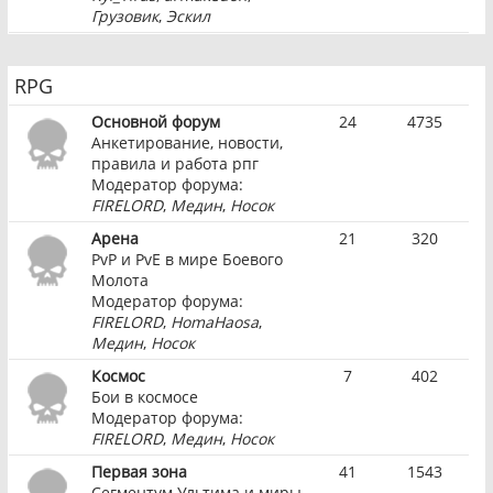
Грузовик
,
Эскил
RPG
Основной форум
24
4735
Анкетирование, новости,
правила и работа рпг
Модератор форума:
FIRELORD
,
Медин
,
Носок
Арена
21
320
PvP и PvE в мире Боевого
Молота
Модератор форума:
FIRELORD
,
HomaHaosa
,
Медин
,
Носок
Космос
7
402
Бои в космосе
Модератор форума:
FIRELORD
,
Медин
,
Носок
Первая зона
41
1543
Сегментум Ультима и миры