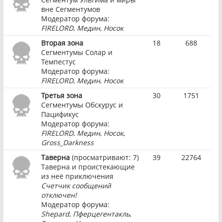
вне Сегментумов
Модератор форума:
FIRELORD
,
Медин
,
Носок
Вторая зона
18
688
Сегментумы Солар и
Темпестус
Модератор форума:
FIRELORD
,
Медин
,
Носок
Третья зона
30
1751
Сегментумы Обскурус и
Пацификус
Модератор форума:
FIRELORD
,
Медин
,
Носок
,
Gross_Darkness
Таверна
(просматривают: 7)
39
22764
Таверна и проистекающие
из неё приключения
Счетчик сообщений
отключен!
Модератор форума:
Shepard
,
Пферцегентакль
,