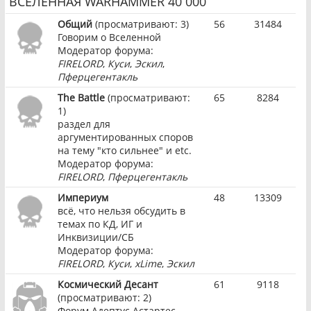
ВСЕЛЕННАЯ WARHAMMER 40 000
Общий
(просматривают: 3)
56
31484
Говорим о Вселенной
Модератор форума:
FIRELORD
,
Куси
,
Эскил
,
Пферцегентакль
The Battle
(просматривают:
65
8284
1)
раздел для
аргументированных споров
на тему "кто сильнее" и etc.
Модератор форума:
FIRELORD
,
Пферцегентакль
Империум
48
13309
всё, что нельзя обсудить в
темах по КД, ИГ и
Инквизиции/СБ
Модератор форума:
FIRELORD
,
Куси
,
xLime
,
Эскил
Космический Десант
61
9118
(просматривают: 2)
Форум Адептус Астартес