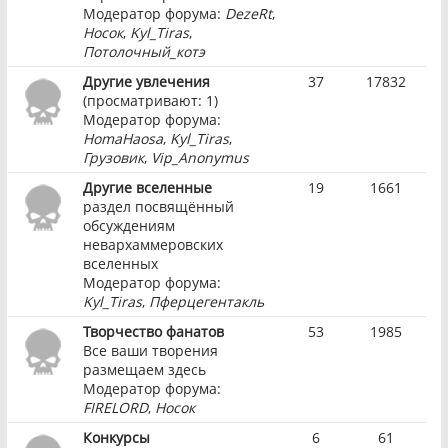
Модератор форума:
DezeRt
,
Носок
,
Kyl_Tiras
,
Потолочный_котэ
Другие увлечения
37
17832
(просматривают: 1)
Модератор форума:
HomaHaosa
,
Kyl_Tiras
,
Грузовик
,
Vip_Anonymus
Другие вселенные
19
1661
раздел посвящённый
обсуждениям
невархаммеровских
вселенных
Модератор форума:
Kyl_Tiras
,
Пферцегентакль
Творчество фанатов
53
1985
Все ваши творения
размещаем здесь
Модератор форума:
FIRELORD
,
Носок
Конкурсы
6
61