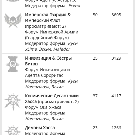
Модератор форума:
Эскил
Имперская Гвардия &
50
3605
Имперский Флот
(просматривают: 2)
Форум Имперской Армии
(Гвардейский Форум)
Модератор форума:
Куси
,
xLime
,
Эскил
,
Maledor
Инквизиция & Сёстры
25
3129
Битвы
Форум Инквизиции и
Адепта Сороритас
Модератор форума:
Куси
,
HomaHaosa
,
Эскил
Космические Десантники
37
4117
Хаоса
(просматривают: 2)
Форум Ока Ужаса
Модератор форума:
HomaHaosa
,
Эскил
Демоны Хаоса
23
1266
Модератор форума: