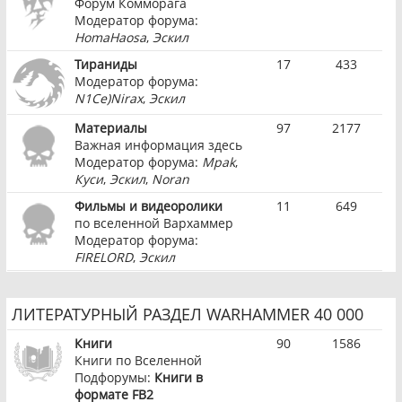
Форум Комморага
Модератор форума:
HomaHaosa
,
Эскил
Тираниды
17
433
Модератор форума:
N1Ce)Nirax
,
Эскил
Материалы
97
2177
Важная информация здесь
Модератор форума:
Mpak
,
Куси
,
Эскил
,
Noran
Фильмы и видеоролики
11
649
по вселенной Вархаммер
Модератор форума:
FIRELORD
,
Эскил
ЛИТЕРАТУРНЫЙ РАЗДЕЛ WARHAMMER 40 000
Книги
90
1586
Книги по Вселенной
Подфорумы:
Книги в
формате FB2