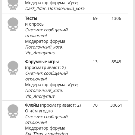
Модератор форума:
Куси
,
Dark_Ildar
,
Потолочный_котэ
Тесты
69
1306
и опросы
Счетчик сообщений
отключен!
Модератор форума:
Потолочный_котэ
,
Vip_Anonymus
Форумные игры
13
8548
(просматривают: 2)
Счетчик сообщений
отключен!
Модератор форума:
Куси
,
Потолочный_котэ
,
Vip_Anonymus
Флейм
(просматривают: 2)
70
30651
О чём угодно
Счетчик сообщений
отключен!
Модератор форума:
Kyl_Tiras
,
armakedon
,