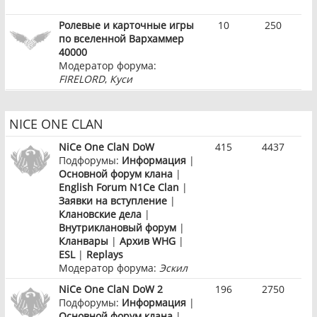
Ролевые и карточные игры
10
250
по вселенной Вархаммер
40000
Модератор форума:
FIRELORD
,
Куси
NICE ONE CLAN
NiCe One ClaN DoW
415
4437
Подфорумы:
Информация
|
Основной форум клана
|
English Forum N1Ce Clan
|
Заявки на вступление
|
Клановские дела
|
Внутриклановый форум
|
Кланвары
|
Архив WHG
|
ESL
|
Replays
Модератор форума:
Эскил
NiCe One ClaN DoW 2
196
2750
Подфорумы:
Информация
|
Основной форум клана
|