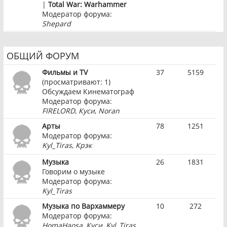
|
Total War: Warhammer
Модератор форума:
Shepard
ОБЩИЙ ФОРУМ
Фильмы и TV
37
5159
(просматривают: 1)
Обсуждаем Кинематограф
Модератор форума:
FIRELORD
,
Куси
,
Noran
Арты
78
1251
Модератор форума:
Kyl_Tiras
,
Крэк
Музыка
26
1831
Говорим о музыке
Модератор форума:
Kyl_Tiras
Музыка по Вархаммеру
10
272
Модератор форума:
HomaHaosa
,
Куси
,
Kyl_Tiras