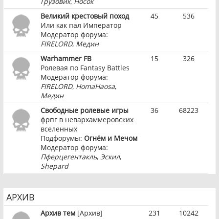
Грузовик
,
Носок
Великий крестовый поход
45
536
Или как пал Император
Модератор форума:
FIRELORD
,
Медин
Warhammer FB
15
326
Ролевая по Fantasy Battles
Модератор форума:
FIRELORD
,
HomaHaosa
,
Медин
Свободные ролевые игры
36
68223
фрпг в невархаммеровских
вселенных
Подфорумы:
Огнём и Мечом
Модератор форума:
Пферцегентакль
,
Эскил
,
Shepard
АРХИВ
Архив тем
[Архив]
231
10242