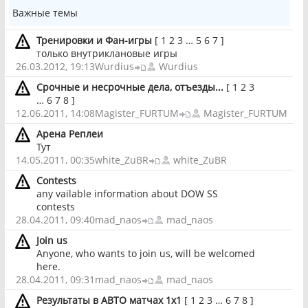
Важные темы
Тренировки и Фан-игры
[
1
2
3
…
5
6
7
]
только внутриклановые игры
26.03.2012, 19:13
Wurdius
Wurdius
Срочные и несрочные дела, отъезды...
[
1
2
3
…
6
7
8
]
12.06.2011, 14:08
Magister_FURTUM
Magister_FURTUM
Арена Реплеи
Тут
14.05.2011, 00:35
white_ZuBR
white_ZuBR
Contests
any vailable information about DOW SS
contests
28.04.2011, 09:40
mad_naos
mad_naos
Join us
Anyone, who wants to join us, will be welcomed
here.
28.04.2011, 09:31
mad_naos
mad_naos
Результаты в АВТО матчах 1х1
[
1
2
3
…
6
7
8
]