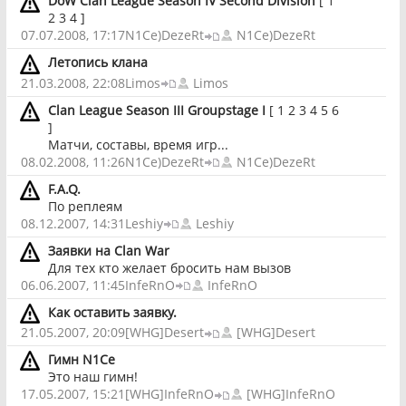
DoW Clan League Season IV Second Division
[
1
2
3
4
]
07.07.2008, 17:17
N1Ce)DezeRt
N1Ce)DezeRt
Летопись клана
21.03.2008, 22:08
Limos
Limos
Clan League Season III Groupstage I
[
1
2
3
4
5
6
]
Матчи, составы, время игр...
08.02.2008, 11:26
N1Ce)DezeRt
N1Ce)DezeRt
F.A.Q.
По реплеям
08.12.2007, 14:31
Leshiy
Leshiy
Заявки на Clan War
Для тех кто желает бросить нам вызов
06.06.2007, 11:45
InfeRnO
InfeRnO
Как оставить заявку.
21.05.2007, 20:09
[WHG]Desert
[WHG]Desert
Гимн N1Ce
Это наш гимн!
17.05.2007, 15:21
[WHG]InfeRnO
[WHG]InfeRnO