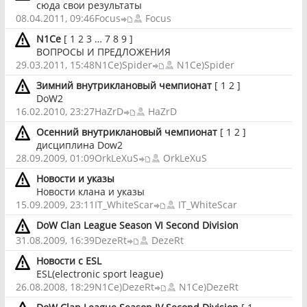
сюда свои результаты
08.04.2011, 09:46
Focus
Focus
N1Ce
[
1
2
3
…
7
8
9
]
ВОПРОСЫ И ПРЕДЛОЖЕНИЯ
29.03.2011, 15:48
N1Ce)Spider
N1Ce)Spider
Зимний внутриклановый чемпионат
[
1
2
]
DoW2
16.02.2010, 23:27
HaZrD
HaZrD
Осенний внутриклановый чемпионат
[
1
2
]
дисциплина Dow2
28.09.2009, 01:09
OrkLeXuS
OrkLeXuS
Новости и указы
Новости клана и указы
15.09.2009, 23:11
IT_WhiteScar
IT_WhiteScar
DoW Clan League Season VI Second Division
31.08.2009, 16:39
DezeRt
DezeRt
Новости с ESL
ESL(electronic sport league)
26.08.2008, 18:29
N1Ce)DezeRt
N1Ce)DezeRt