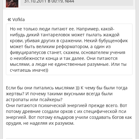
31.10.2011 в 00:19, №
44
Vofkla
Но не только люди питают ее. Например, какой-
нибудь дикий тантареловок может пылать жаждой
крови, убивая других в сражении. Некий бубущенофик
может быть великим реформатором, а один из
фивуцирапеусов станет, скажем, основателем учения
о неизбежности конца и так далее. Они питаются
мыслями, а люди не единственные разумные. Или ты
считаешь иначе))
Если бы они питались мыслями ))) К чему бы были тогда
жертвы? И почему такими вкусными всегда были
астропаты или псайкеры?
Они питаются психической энергией прежде всего. Вот
потому древние создали орков с их специфической пси
энергией. Вот потому ельдаров учили создавать богов как
орудия, не наделяя их разумом.