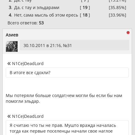
3
.
Да, с тау и эльдарами
[
19
]
[35.85%]
4
.
Нет, сама мысль об этом ересь
[
18
]
[33.96%]
Всего ответов:
53
Азиев
30.10.2011 в 21:16, №
31
N1Ce)DeadLord
В итоге все сдохли?
Мы потеряли больше солдат,чем могли бы если бы нам
помогли эльдар.
N1Ce)DeadLord
Я считаю что ты не прав. Мушто вражда началась
тогда как первые поселенцы начали свое наглое