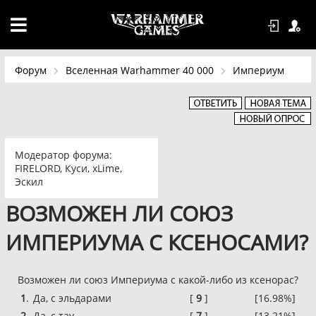
Форум
Вселенная Warhammer 40 000
Империум
Модератор форума:
FIRELORD
,
Куси
,
xLime
,
Эскил
ВОЗМОЖЕН ЛИ СОЮЗ
ИМПЕРИУМА С КСЕНОСАМИ?
Возможен ли союз Империума с какой-либо из ксенорас?
1
.
Да, с эльдарами
[
9
]
[16.98%]
2
.
Да, с тау
[
7
]
[13.21%]