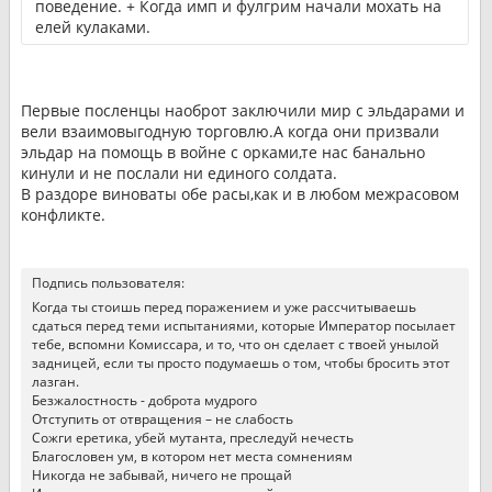
поведение. + Когда имп и фулгрим начали мохать на
елей кулаками.
Первые посленцы наоброт заключили мир с эльдарами и
вели взаимовыгодную торговлю.А когда они призвали
эльдар на помощь в войне с орками,те нас банально
кинули и не послали ни единого солдата.
В раздоре виноваты обе расы,как и в любом межрасовом
конфликте.
Подпись пользователя:
Когда ты стоишь перед поражением и уже рассчитываешь
сдаться перед теми испытаниями, которые Император посылает
тебе, вспомни Комиссара, и то, что он сделает с твоей унылой
задницей, если ты просто подумаешь о том, чтобы бросить этот
лазган.
Безжалостность - доброта мудрого
Отступить от отвращения – не слабость
Сожги еретика, убей мутанта, преследуй нечесть
Благословен ум, в котором нет места сомнениям
Никогда не забывай, ничего не прощай