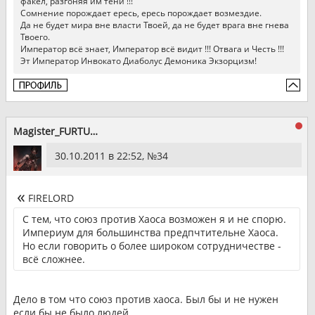
факел, разгоняя им тени !!!
Сомнение порождает ересь, ересь порождает возмездие.
Да не будет мира вне власти Твоей, да не будет врага вне гнева
Твоего.
Император всё знает, Император всё видит !!! Отвага и Честь !!!
Эт Император Инвокато Диаболус Демоника Экзорцизм!
Magister_FURTUM
30.10.2011 в 22:52, №
34
FIRELORD
С тем, что союз против Хаоса возможен я и не спорю.
Империум для большинства предпчтительне Хаоса.
Но если говорить о более широком сотрудничестве -
всё сложнее.
Дело в том что союз против хаоса. Был бы и не нужен
если бы не было людей.