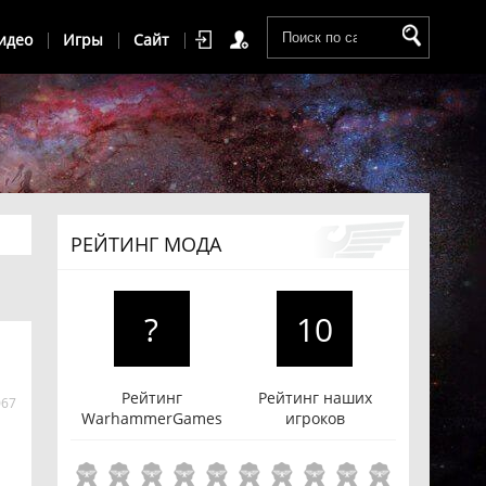
идео
Игры
Сайт
РЕЙТИНГ МОДА
?
10
Рейтинг
Рейтинг наших
067
WarhammerGames
игроков