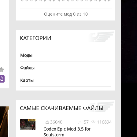
Оцените мод
0
из
10
КАТЕГОРИИ
Моды
Файлы
Карты
САМЫЕ СКАЧИВАЕМЫЕ ФАЙЛЫ
36040
57
116894
Codex Epic Mod 3.5 for
Soulstorm