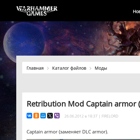
Но
Главная
Каталог файлов
Моды
Retribution Mod Captain armor
26.06.2012 в 18:37
|
FIRELORD
Captain armor (заменяет DLC armor).