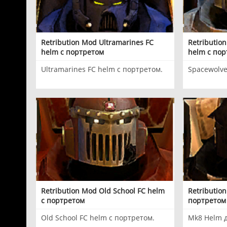
Retribution Mod Ultramarines FC
Retributio
helm с портретом
helm с по
Ultramarines FC helm с портретом.
Spacewolve
Retribution Mod Old School FC helm
Retributio
с портретом
портретом
Old School FC helm с портретом.
Mk8 Helm д