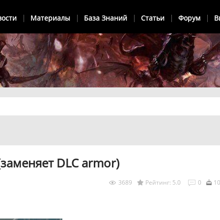
вости
Материалы
База Знаний
Статьи
Форум
В
 (заменяет DLC armor)
3689
Рейтинг: 5.0
0
1