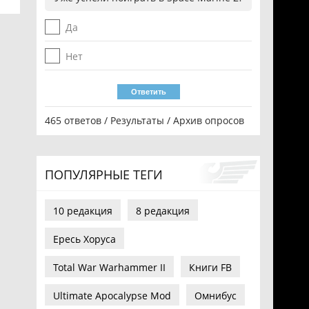
Да
Нет
465 ответов
/
Результаты
/
Архив опросов
ПОПУЛЯРНЫЕ ТЕГИ
10 редакция
8 редакция
Ересь Хоруса
Total War Warhammer II
Книги FB
Ultimate Apocalypse Mod
Омнибус