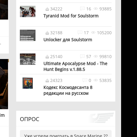
34222
16
93885
Tyranid Mod for Soulstorm
32188
17
105200
Unlocker для Soulstorm
.
25140
57
99810
Ultimate Apocalypse Mod - The
Hunt Begins v.1.88.5
24323
0
53835
Кодекс Космодесанта 8
редакции на русском
elm
ОПРОС
Уже успели поиграть в Space Marine 2?