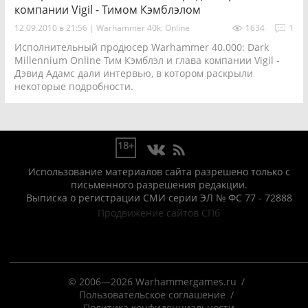
компании Vigil - Тимом Кэмблэлом
12.09.2010 в 21:56
|
Warhammer 40k: Online
1634
1
Исполнительный продюсер Warhammer 40.000: Dark
Millennium Online Тим Кэмблэл и глава компании Vigil -
Дэвид Адамс дали интервью, в котором раскрыли
некоторые подробности.
18+
Использование материалов сайта разрешено только с
письменного разрешения редакции.
Выписка о регистрации СМИ серии ЭЛ № ФС 77 - 72888
Продвижение сайтов СПб
© 2006—2026 Warhammergames.ru
Пользовательское соглашение
Политика конфиденциальности