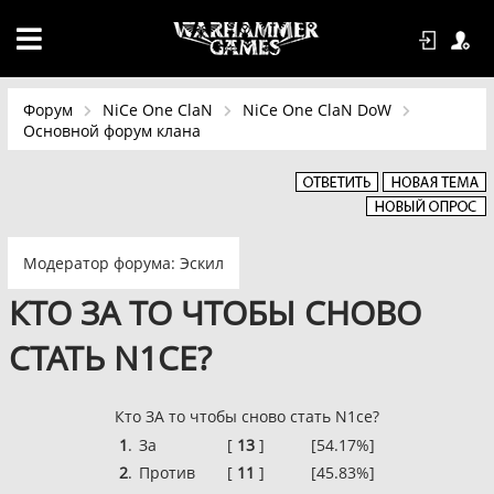
Форум
NiCe One ClaN
NiCe One ClaN DoW
Основной форум клана
Модератор форума:
Эскил
КТО ЗА ТО ЧТОБЫ СНОВО
СТАТЬ N1CE?
Кто ЗА то чтобы сново стать N1ce?
1
.
За
[
13
]
[54.17%]
2
.
Против
[
11
]
[45.83%]