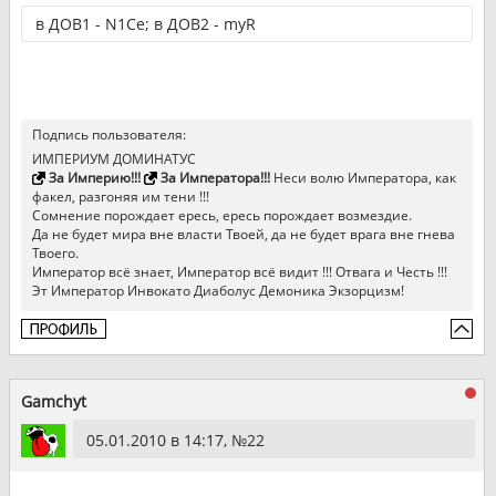
в ДОВ1 - N1Ce; в ДОВ2 - myR
Подпись пользователя:
ИМПЕРИУМ ДОМИНАТУС
За Империю!!!
За Императора!!!
Неси волю Императора, как
факел, разгоняя им тени !!!
Сомнение порождает ересь, ересь порождает возмездие.
Да не будет мира вне власти Твоей, да не будет врага вне гнева
Твоего.
Император всё знает, Император всё видит !!! Отвага и Честь !!!
Эт Император Инвокато Диаболус Демоника Экзорцизм!
Gamchyt
05.01.2010 в 14:17, №
22