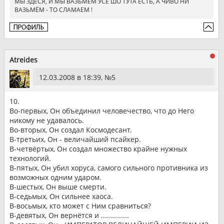
МЫ ЗДЕСЯ, И МЫ ВАЗЬМЁМ УСЁ ШО ТУТА ЕСТЬ, А ЧИВО НИ
ВАЗЬМЁМ - ТО СЛАМАЕМ !
Atreides
12.03.2008 в 18:39, №
5
10.
Во-первых, Он объединил человечество, что до Него
никому не удавалось.
Во-вторых, Он создал Космодесант.
В-третьих, Он - величайший псайкер.
В-четвёртых, Он создал множество крайне нужных
технологий.
В-пятых, Он убил хоруса, самого сильного противника из
возможных одним ударом.
В-шестых, Он выше смерти.
В-седьмых, Он сильнее хаоса.
В-восьмых, кто может с Ним сравниться?
В-девятых, Он вернётся и ..............