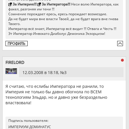
За Империю!!!
За Императора!!!
Неси волю Императора, как
факел, разгоняя им тени !!!
Сомнение порождает ересь, ересь порождает возмездие.
Да не будет мира вне власти Твоей, да не будет врага вне гнева
Твоего.
Император всё знает, Император всё видит !!! Отвага и Честь !!!
Эт Император Инвокато Диаболус Демоника Экзорцизм!
FIRELORD
12.03.2008 в 18:18, №
3
Я считаю, что еслибы Императора не ранили, то
Империя не только бы давно обогнола по ВСЕМ
технологиям Эльдар, но и давно уже безраздельно
властвовала!
Подпись пользователя:
ИМПЕРИУМ ДОМИНАТУС