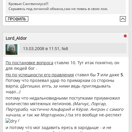
Кровью Сангвиниуса!!!
Скрывясь под личиной обмана,сам не повеь в свою лож.
Lord_Aldor
13.03.2008 в 11:51, №
8
По постановке вопроса
ставлю 10. Тут итак понятно, он
для людей бог .
Но по успешности его правления
ставил бы
7
или даже
5
.
Потому что прозевал удар по примархам со стороны
варпа,
(Детишки, епть, за ними ведь приглядывать
надо...)
потому что недальновидными поступками приумножил
количество мятежных легионов,
(Магнус, Лоргар,
Пертурабо, частично Альфарий и Кёрзе. Ангрон с самого
начала, и так же Мортарион.)
/за это вообще не-респект
/
и потому что мог задавить ересь в зародыше - и не