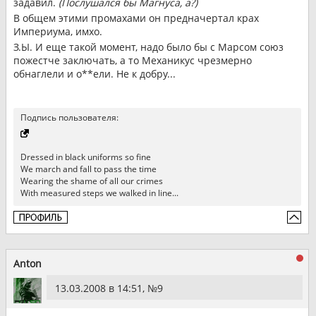
задавил.
(Послушался бы Магнуса, а?)
В общем этими промахами он предначертал крах
Империума, имхо.
З.Ы. И еще такой момент, надо было бы с Марсом союз
пожестче заключать, а то Механикус чрезмерно
обнаглели и о**ели. Не к добру...
Подпись пользователя:
Dressed in black uniforms so fine
We march and fall to pass the time
Wearing the shame of all our crimes
With measured steps we walked in line...
Anton
13.03.2008 в 14:51, №
9