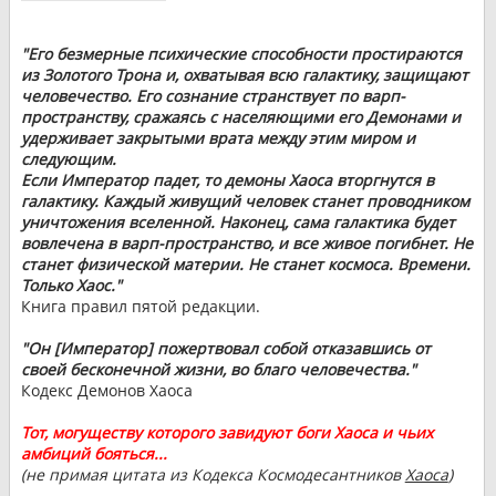
"Его безмерные психические способности простираются
из Золотого Трона и, охватывая всю галактику, защищают
человечество. Его сознание странствует по варп-
пространству, сражаясь с населяющими его Демонами и
удерживает закрытыми врата между этим миром и
следующим.
Если Император падет, то демоны Хаоса вторгнутся в
галактику. Каждый живущий человек станет проводником
уничтожения вселенной. Наконец, сама галактика будет
вовлечена в варп-пространство, и все живое погибнет. Не
станет физической материи. Не станет космоса. Времени.
Только Хаос."
Книга правил пятой редакции.
"Он [Император] пожертвовал собой отказавшись от
своей бесконечной жизни, во благо человечества."
Кодекс Демонов Хаоса
Тот, могуществу которого завидуют боги Хаоса и чьих
амбиций бояться...
(не примая цитата из Кодекса Космодесантников
Хаоса
)