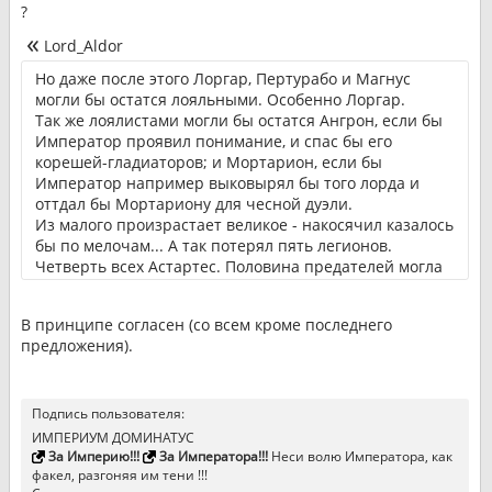
?
Lord_Aldor
Но даже после этого Лоргар, Пертурабо и Магнус
могли бы остатся лояльными. Особенно Лоргар.
Так же лоялистами могли бы остатся Ангрон, если бы
Император проявил понимание, и спас бы его
корешей-гладиаторов; и Мортарион, если бы
Император например выковырял бы того лорда и
оттдал бы Мортариону для чесной дуэли.
Из малого произрастает великое - накосячил казалось
бы по мелочам... А так потерял пять легионов.
Четверть всех Астартес. Половина предателей могла
бы не предать.
А это немало - небыло бы Истваана, осады Терры.
В принципе согласен (со всем кроме последнего
Император был бы жив скорее всего, и примархи.
предложения).
Продолжение Великого Крестового Похода, Галактика
полностью в руках Человечества.
Так нет же ж, надо было наср*ть в душу сыновьям...
Подпись пользователя:
ИМПЕРИУМ ДОМИНАТУС
За Империю!!!
За Императора!!!
Неси волю Императора, как
факел, разгоняя им тени !!!