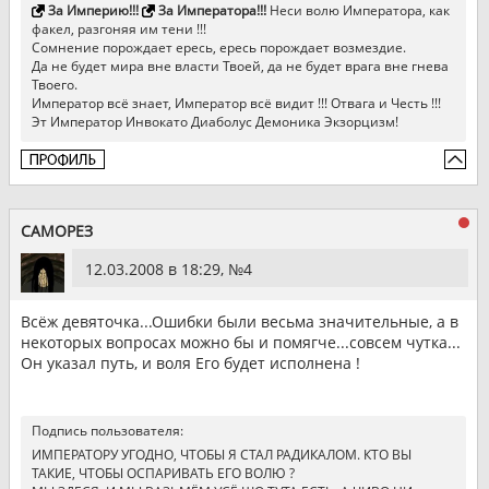
За Империю!!!
За Императора!!!
Неси волю Императора, как
факел, разгоняя им тени !!!
Сомнение порождает ересь, ересь порождает возмездие.
Да не будет мира вне власти Твоей, да не будет врага вне гнева
Твоего.
Император всё знает, Император всё видит !!! Отвага и Честь !!!
Эт Император Инвокато Диаболус Демоника Экзорцизм!
САМОРЕЗ
12.03.2008 в 18:29, №
4
Всёж девяточка...Ошибки были весьма значительные, а в
некоторых вопросах можно бы и помягче...совсем чутка...
Он указал путь, и воля Его будет исполнена !
Подпись пользователя:
ИМПЕРАТОРУ УГОДНО, ЧТОБЫ Я СТАЛ РАДИКАЛОМ. КТО ВЫ
ТАКИЕ, ЧТОБЫ ОСПАРИВАТЬ ЕГО ВОЛЮ ?