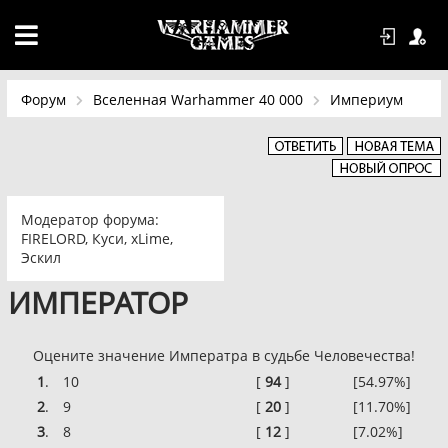
Форум
Вселенная Warhammer 40 000
Империум
Модератор форума:
FIRELORD
,
Куси
,
xLime
,
Эскил
ИМПЕРАТОР
Оцените значение Императра в судьбе Человечества!
1
.
10
[
94
]
[54.97%]
2
.
9
[
20
]
[11.70%]
3
.
8
[
12
]
[7.02%]