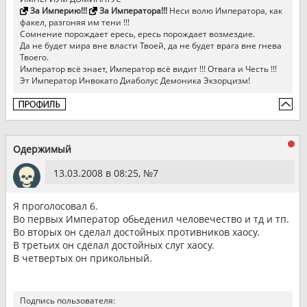
За Империю!!!
За Императора!!!
Неси волю Императора, как
факел, разгоняя им тени !!!
Сомнение порождает ересь, ересь порождает возмездие.
Да не будет мира вне власти Твоей, да не будет врага вне гнева
Твоего.
Император всё знает, Император всё видит !!! Отвага и Честь !!!
Эт Император Инвокато Диаболус Демоника Экзорцизм!
Одержимый
13.03.2008 в 08:25, №
7
Я проголосовал 6.
Во первых Император обьеденил человечество и тд и тп.
Во вторых он сделал достойных противников хаосу.
В третьих он сделал достойных слуг хаосу.
В четвертых он прикольный.
Подпись пользователя: