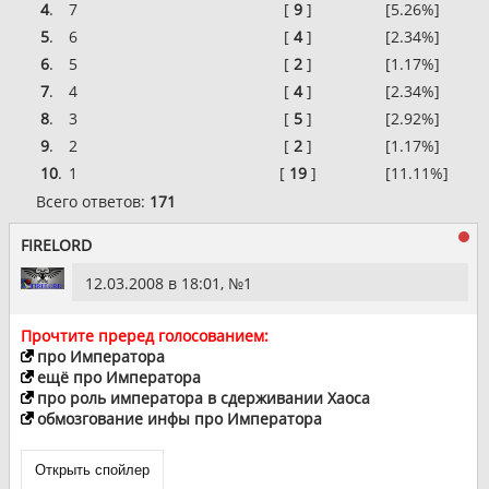
4
.
7
[
9
]
[5.26%]
5
.
6
[
4
]
[2.34%]
6
.
5
[
2
]
[1.17%]
7
.
4
[
4
]
[2.34%]
8
.
3
[
5
]
[2.92%]
9
.
2
[
2
]
[1.17%]
10
.
1
[
19
]
[11.11%]
Всего ответов:
171
FIRELORD
12.03.2008 в 18:01, №
1
Прочтите преред голосованием:
про Императора
ещё про Императора
про роль императора в сдерживании Хаоса
обмозгование инфы про Императора