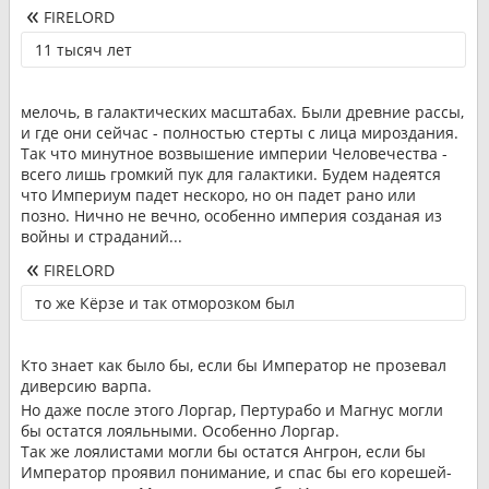
FIRELORD
11 тысяч лет
мелочь, в галактических масштабах. Были древние рассы,
и где они сейчас - полностью стерты с лица мироздания.
Так что минутное возвышение империи Человечества -
всего лишь громкий пук для галактики. Будем надеятся
что Империум падет нескоро, но он падет рано или
позно. Нично не вечно, особенно империя созданая из
войны и страданий...
FIRELORD
то же Кёрзе и так отморозком был
Кто знает как было бы, если бы Император не прозевал
диверсию варпа.
Но даже после этого Лоргар, Пертурабо и Магнус могли
бы остатся лояльными. Особенно Лоргар.
Так же лоялистами могли бы остатся Ангрон, если бы
Император проявил понимание, и спас бы его корешей-