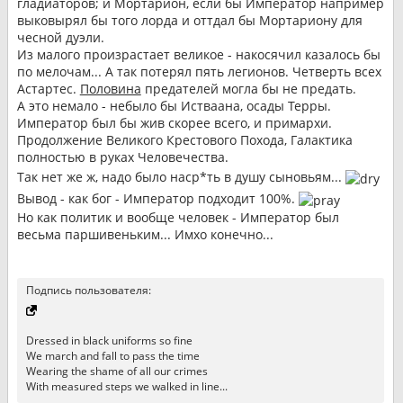
гладиаторов; и Мортарион, если бы Император например
выковырял бы того лорда и оттдал бы Мортариону для
чесной дуэли.
Из малого произрастает великое - накосячил казалось бы
по мелочам... А так потерял пять легионов. Четверть всех
Астартес.
Половина
предателей могла бы не предать.
А это немало - небыло бы Истваана, осады Терры.
Император был бы жив скорее всего, и примархи.
Продолжение Великого Крестового Похода, Галактика
полностью в руках Человечества.
Так нет же ж, надо было наср*ть в душу сыновьям...
Вывод - как бог - Император подходит 100%.
Но как политик и вообще человек - Император был
весьма паршивеньким... Имхо конечно...
Подпись пользователя:
Dressed in black uniforms so fine
We march and fall to pass the time
Wearing the shame of all our crimes
With measured steps we walked in line...