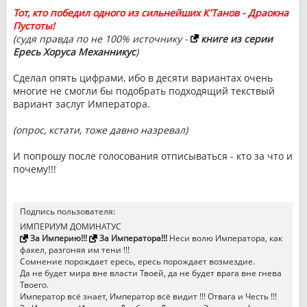
Тот, кто победил одного из сильнейших К'Танов - Драокна
Пустоты!
(судя правда по не 100% источнику -
книге из серии
Ересь Хоруса Механникус
)
Сделал опять цифрами, ибо в десяти вариантах очень
многие не смогли бы подобрать подходящий текствый
вариант заслуг Императора.
(опрос, кстати, тоже давно назревал)
И попрошу после голосования отписываться - кто за что и
почему!!!
Подпись пользователя:
ИМПЕРИУМ ДОМИНАТУС
За Империю!!!
За Императора!!!
Неси волю Императора, как
факел, разгоняя им тени !!!
Сомнение порождает ересь, ересь порождает возмездие.
Да не будет мира вне власти Твоей, да не будет врага вне гнева
Твоего.
Император всё знает, Император всё видит !!! Отвага и Честь !!!