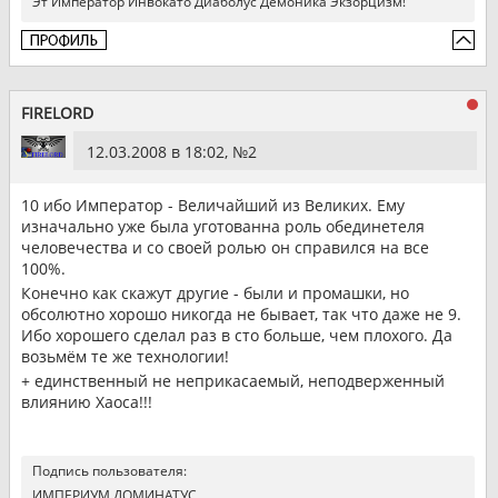
Эт Император Инвокато Диаболус Демоника Экзорцизм!
FIRELORD
12.03.2008 в 18:02, №
2
10 ибо Император - Величайший из Великих. Ему
изначально уже была уготованна роль обединетеля
человечества и со своей ролью он справился на все
100%.
Конечно как скажут другие - были и промашки, но
обсолютно хорошо никогда не бывает, так что даже не 9.
Ибо хорошего сделал раз в сто больше, чем плохого. Да
возьмём те же технологии!
+ единственный не неприкасаемый, неподверженный
влиянию Хаоса!!!
Подпись пользователя:
ИМПЕРИУМ ДОМИНАТУС