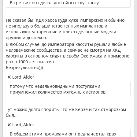
В третьих он сделал достойных слуг хаосу.
Не сказал бы. КДХ хаоса куда хуже Имперских и обычно
не ипользую большинство генных имплантов и
используют устаревшие и плохо сделанные модели
оружия и доспехов.
В любом случае, до Императора хаоситы рушали любые
человеческие сообщества, а сейчас не смотря на ХКД
хаоситы в основном сидят в своём Оке Ужаса и примерно
раз в 1000 лет вылазят...
Безрезультатно)))
Lord_Aldor
потому что недальновидными поступками
приумножил количество мятежных легионов,
Тут можно долго спорить - то же Кёрзе и так отморозком
был...
Lord_Aldor
В общем этими промахами он предначертал крах