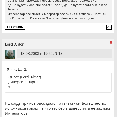
Сомнение порождает ересь, ересь порождает возмездие.
Да не будет мира вне власти Твоей, да не будет врага вне гнева
Твоего.
Император всё знает, Император всё видит !!! Отвага и Честь !!!
Эт Император Инвокато Диаболус Демоника Экзорцизм!
Lord_Aldor
13.03.2008 в 19:42, №
15
FIRELORD
Quote (Lord_Aldor)
диверсию варпа.
?
Ну, когда примов раскидало по галактике. Большинство
источников говорять что это была диверсия, а не задумка
Императора.