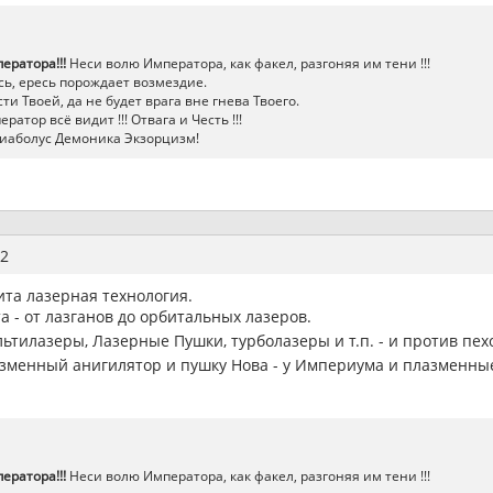
ератора!!!
Неси волю Императора, как факел, разгоняя им тени !!!
ь, ересь порождает возмездие.
ти Твоей, да не будет врага вне гнева Твоего.
атор всё видит !!! Отвага и Честь !!!
иаболус Демоника Экзорцизм!
2
та лазерная технология.
 - от лазганов до орбитальных лазеров.
ьтилазеры, Лазерные Пушки, турболазеры и т.п. - и против пехо
азменный анигилятор и пушку Нова - у Империума и плазменные
ератора!!!
Неси волю Императора, как факел, разгоняя им тени !!!