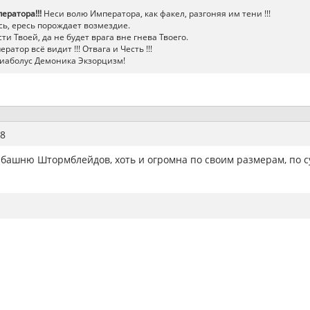
ератора!!!
Неси волю Императора, как факел, разгоняя им тени !!!
ь, ересь порождает возмездие.
ти Твоей, да не будет врага вне гнева Твоего.
атор всё видит !!! Отвага и Честь !!!
иаболус Демоника Экзорцизм!
8
в башню Штормблейдов, хоть и огромна по своим размерам, по 