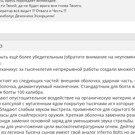
ь, ересь порождает возмездие.
ти Твоей, да не будет врага вне гнева Твоего.
атор всё видит !!! Отвага и Честь !!!
иаболус Демоника Экзорцизм!
3
 быть ещё более убедительным (обратите внимание на неупомян
:
ханикус за тысячелетия непрерывной работы создали множест
стоят из следующих частей: внешняя оболочка, ударная часть, 
болочка, диамантиуемый наконечник. Стандартным для болта яв
 болты 100 калибра.
зывают опустошительное воздействие на органическую материю 
 капсулой с мутагенным ядом покрытую тысячами игл которые 
s обладают слабым звуком выстрела, применяются для скрытого б
сы для снайперского оружия. Крепкая оболочка заменила реак
тридж заменил основной заряд для уменьшения звука стрельбы.
таны для уничтожения цели высокотемпературным огнем. Дейте
из легиона Тысяча сынов имеют свой аналог Inferno Bolts но он