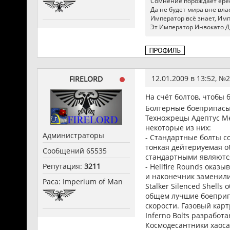
Сомнение порождает ерес
Да не будет мира вне влас
Император всё знает, Импер
Эт Император Инвокато Д
12.01.2009 в 13:52, №
2
FIRELORD
На счёт болтов, чтобы
Болтерные боеприпасы
Техножрецы Адептус Ме
некоторые из них:
Администраторы
- Стандартные болты со
тонкая дейтериуемая о
Сообщений 65535
стандартными являются
Репутация:
3211
- Hellfire Rounds ока
и наконечник заменили
Раса: Imperium of Man
Stalker Silenced Shell
общем лучшие боеприпа
скорости. Газовый кар
Inferno Bolts разрабо
Космодесантники хаоса 