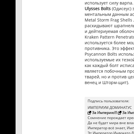
использует силу варпа.
Ulysses Bolts
(Одисеус) 
ментальным данным аст
Metal Storm Frag Shel
раскидывают шрапнель 
и дейтериуемая оболо
Kraken Pattern Penetr
используется более мо
противника. Это эффек
Psycannon Bolts испол
используемые их тезко
как каждый болт испис
является побочным про
тварей, но и против 
венец и Шторм-щит).
Подпись пользователя:
ИМПЕРИУМ ДОМИНАТУС
За Империю!!!
За Имп
Сомнение порождает ерес
Да не будет мира вне влас
Император всё знает, Импер
Эт Император Инвокато Д