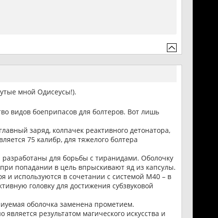
утые мной Одисеусы!).
во видов боеприпасов для болтеров. Вот лишь
главный заряд, колпачек реактивного детонатора,
ляется 75 калибр, для тяжелого болтера
и разработаны для борьбы с тиранидами. Оболочку
при попадании в цель впрыскивают яд из капсулы.
оя и используются в сочетании с системой М40 – в
тивную головку для достижения субзвуковой
риуемая оболочка заменена прометием.
о является результатом магического искусства и