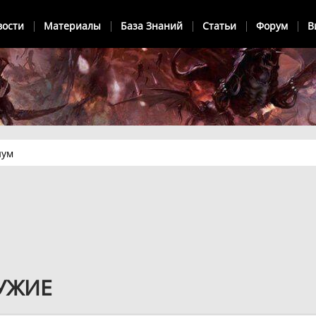
вости
Материалы
База Знаний
Статьи
Форум
В
иум
УЖИЕ