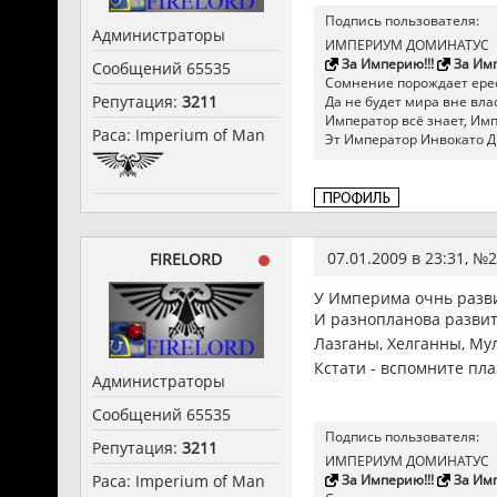
Подпись пользователя:
Администраторы
ИМПЕРИУМ ДОМИНАТУС
За Империю!!!
За Имп
Сообщений 65535
Сомнение порождает ерес
Репутация:
3211
Да не будет мира вне влас
Император всё знает, Импер
Раса: Imperium of Man
Эт Император Инвокато Д
07.01.2009 в 23:31, №
2
FIRELORD
У Империма очнь разви
И разнопланова развита
Лазганы, Хелганны, Мул
Кстати - вспомните пл
Администраторы
Сообщений 65535
Подпись пользователя:
Репутация:
3211
ИМПЕРИУМ ДОМИНАТУС
За Империю!!!
За Имп
Раса: Imperium of Man