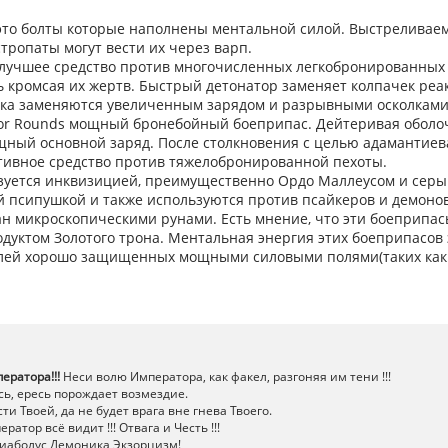
это болты которые наполнены ментальной силой. Выстреливаем
ропаты могут вести их через варп.
ls лучшее средство против многочисленных легкобронированных
кромсая их жертв. Быстрый детонатор заменяет колпачек реа
чка заменяются увеличенным зарядом и разрывными осколками
ator Rounds мощный бронебойный боеприпас. Дейтеривая оболоч
щный основной заряд. После столкновения с целью адамантиев
тивное средство против тяжелобронированной пехоты.
ьзуется инквизицией, преимущественно Ордо Маллеусом и сер
й псипушкой и также используются против псайкеров и демонов.
ан микроскопическими рунами. Есть мнение, что эти боеприпа
дуктом Золотого трона. Ментальная энергия этих боеприпасов
целей хорошо защищенных мощными силовыми полями(таких как
ератора!!!
Неси волю Императора, как факел, разгоняя им тени !!!
ь, ересь порождает возмездие.
ти Твоей, да не будет врага вне гнева Твоего.
атор всё видит !!! Отвага и Честь !!!
иаболус Демоника Экзорцизм!