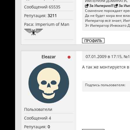
ИМПЕРИУМ ДОМИНАТУС
За Империю!!!
За Имп
Сообщений 65535
Сомнение порождает ерес
Репутация:
3211
Да не будет мира вне влас
Император всё знает, Импер
Раса: Imperium of Man
Эт Император Инвокато Д
07.01.2009 в 17:15, №
1
Eleazar
А так же монтируется 
Подпись пользователя:
Пользователи
Сообщений 4
Репутация:
0