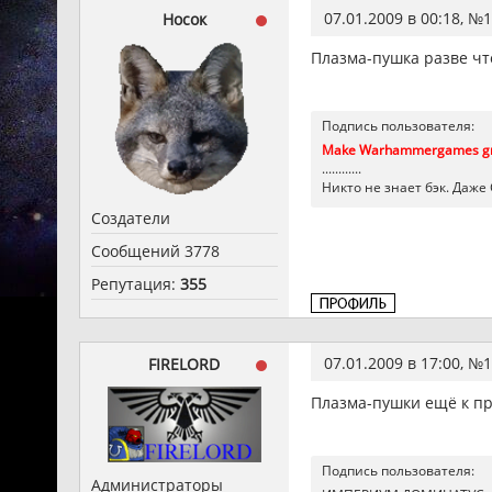
07.01.2009 в 00:18, №
1
Носок
Плазма-пушка разве чт
Подпись пользователя:
Make Warhammergames gre
............
Никто не знает бэк. Даже
Создатели
Сообщений 3778
Репутация:
355
07.01.2009 в 17:00, №
1
FIRELORD
Плазма-пушки ещё к пр
Подпись пользователя:
Администраторы