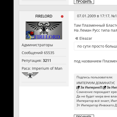
07.01.2009 в 17:17, №
1
FIRELORD
Там Плазменный Бласт
На Леман Русс типа па
Eleazar
Администраторы
по сути просто боль
Сообщений 65535
Репутация:
3211
под названием Плазме
Раса: Imperium of Man
Подпись пользователя:
ИМПЕРИУМ ДОМИНАТУС
За Империю!!!
За Имп
Сомнение порождает ерес
Да не будет мира вне влас
Император всё знает, Импер
Эт Император Инвокато Д