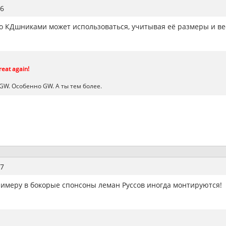
6
о КДшниками может использоваться, учитывая её размеры и ве
at again!
 GW. Особенно GW. А ты тем более.
7
имеру в бокорые спонсоны леман Руссов иногда монтируются!