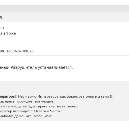
9
ер.
лач тоже
шая плазма-пушка
нный Разрушитель устанавливается.
ератора!!!
Неси волю Императора, как факел, разгоняя им тени !!!
ь, ересь порождает возмездие.
ти Твоей, да не будет врага вне гнева Твоего.
атор всё видит !!! Отвага и Честь !!!
иаболус Демоника Экзорцизм!