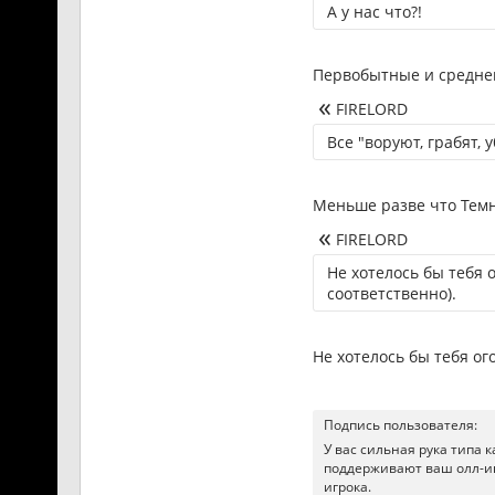
А у нас что?!
Первобытные и средне
FIRELORD
Все "воруют, грабят,
Меньше разве что Темны
FIRELORD
Не хотелось бы тебя 
соответственно).
Не хотелось бы тебя ог
Подпись пользователя:
У вас сильная рука типа к
поддерживают ваш олл-ин
игрока.