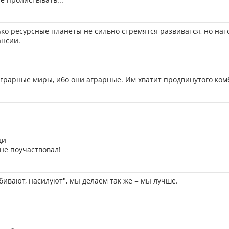
лько ресурсные планеты не сильно стремятся развиватся, но нат
ансии.
аграрные миры, ибо они аграрные. Им хватит продвинутого ком
ди
 не поучаствовал!
убивают, насилуют", мы делаем так же = мы лучше.