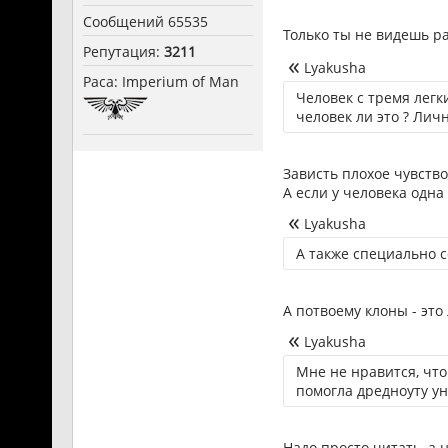
Сообщений 65535
Только ты не видешь р
Репутация:
3211
Lyakusha
Раса: Imperium of Man
Человек с тремя лег
человек ли это ? Личн
Зависть плохое чувство)
А если у человека одна
Lyakusha
А также специально с
А потвоему клоны - это
Lyakusha
Мне не нравится, что
помогла дредноуту у
Надо просто читать, а 