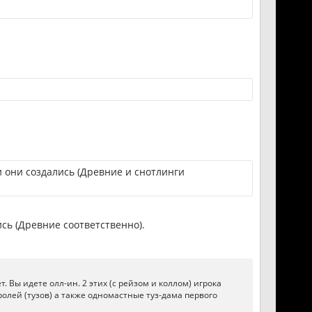
и они создались (Древние и снотлинги
сь (Древние соответственно).
. Вы идете олл-ин. 2 этих (с рейзом и коллом) игрока
олей (тузов) а также одномастные туз-дама первого