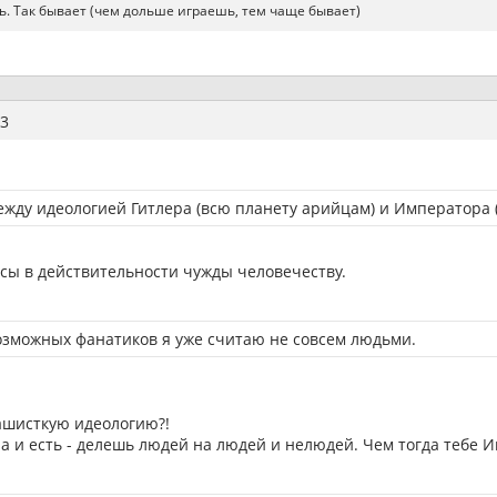
ь. Так бывает (чем дольше играешь, тем чаще бывает)
3
жду идеологией Гитлера (всю планету арийцам) и Императора (
осы в действительности чужды человечеству.
озможных фанатиков я уже считаю не совсем людьми.
ашисткую идеологию?!
она и есть - делешь людей на людей и нелюдей. Чем тогда тебе 