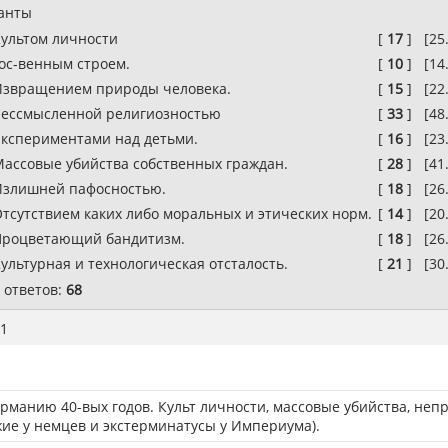
анты
ультом личности
[
17
]
[25
ос-венным строем.
[
10
]
[14
звращением природы человека.
[
15
]
[22
ессмысленной религиозностью
[
33
]
[48
кспериментами над детьми.
[
16
]
[23
ассовые убийства собственных граждан.
[
28
]
[41
злишней пафосностью.
[
18
]
[26
тсутствием каких либо моральных и этических норм.
[
14
]
[20
роцветающий бандитизм.
[
18
]
[26
ультурная и технологическая отсталость.
[
21
]
[30
 ответов:
68
1
рманию 40-вых годов. Культ личности, массовые убийства, непр
ие у немцев и экстерминатусы у Империума).