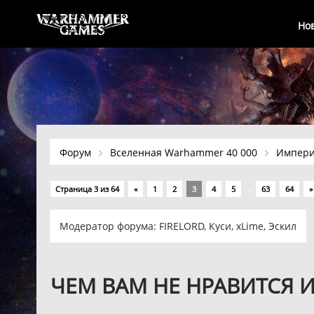
Но
Форум
Вселенная Warhammer 40 000
Импер
…
Страница
3
из
64
«
1
2
3
4
5
63
64
»
Модератор форума:
FIRELORD
,
Куси
,
xLime
,
Эскил
ЧЕМ ВАМ НЕ НРАВИТСЯ 