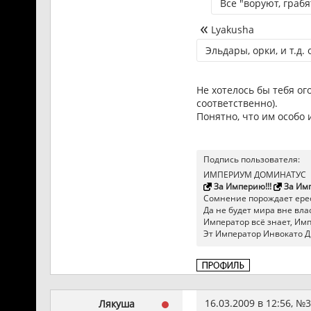
Все "воруют, граб
Lyakusha
Эльдары, орки, и т.д
Не хотелось бы тебя ог
соответственно).
Понятно, что им особо 
Подпись пользователя:
ИМПЕРИУМ ДОМИНАТУС
За Империю!!!
За Имп
Сомнение порождает ерес
Да не будет мира вне влас
Император всё знает, Импер
Эт Император Инвокато Д
16.03.2009 в 12:56, №
3
Лякуша