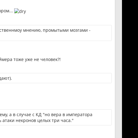
ром...
обственнмоу мнению, промытыми мозгами -
ймера тоже уже не человек?!
дают).
му, а в случае с КД "но вера в императора
атаки некронов целых три часа."