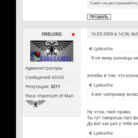
Совет: не расстраивайтес
16.03.2009 в 14:36, №
3
FIRELORD
Lyakusha
Я не вижу разницы ме
Администраторы
Хотябы в том, что ксен
Сообщений 65535
Lyakusha
Репутация:
3211
А вот например всев
Раса: Imperium of Man
Ну чтож, твоё право.
Ты тут говоришь про ф
Да вот как раз у тебя 
Lyakusha