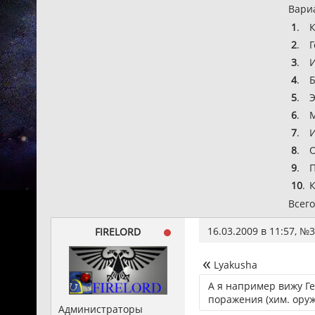
Вари
1
.
К
2
.
Г
3
.
И
4
.
Б
5
.
Э
6
.
М
7
.
И
8
.
О
9
.
П
10
.
К
Всего
16.03.2009 в 11:57, №
3
FIRELORD
Lyakusha
А я например вижу Ге
поражения (хим. оруж
Администраторы