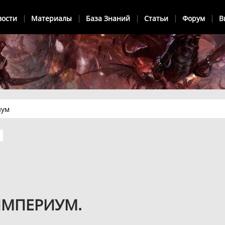
вости
Материалы
База Знаний
Статьи
Форум
В
иум
ИМПЕРИУМ.