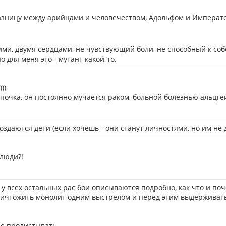
азницу между арийцами и человечеством, Адольфом и Императо
кими, двумя сердцами, не чувствующий боли, не способный к с
о для меня это - мутант какой-то.
))
 почка, он постоянно мучается раком, больной болезнью альцге
оздаются дети (если хочешь - они станут личностями, но им не 
 люди?!
 у всех остальных рас бои описываются подробно, как что и поче
ничтожить монолит одним выстрелом и перед этим выдерживать 
не пролистывать...