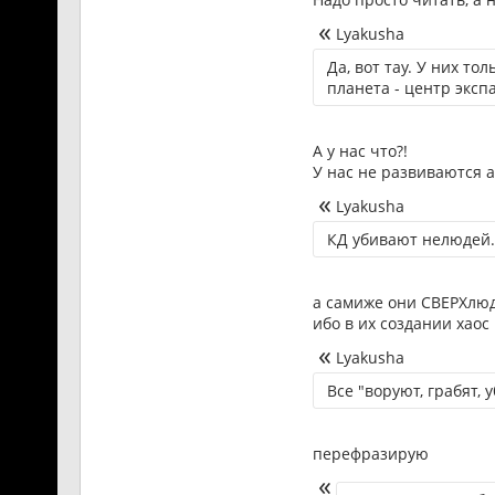
Lyakusha
Да, вот тау. У них то
планета - центр эксп
А у нас что?!
У нас не развиваются 
Lyakusha
КД убивают нелюдей.
а самиже они СВЕРХлю
ибо в их создании хаос
Lyakusha
Все "воруют, грабят, 
перефразирую