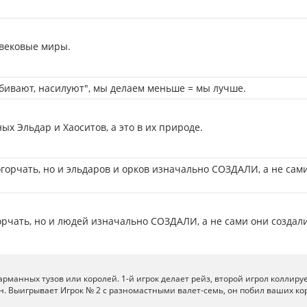
вековые миры.
 убивают, насилуют", мы делаем меньше = мы лучше.
х Эльдар и Хаоситов, а это в их природе.
огорчать, но и эльдаров и орков изначально СОЗДАЛИ, а не сам
орчать, но и людей изначально СОЗДАЛИ, а не сами они создали
арманных тузов или королей. 1-й игрок делает рейз, второй игрол коллирует
. Выигрывает Игрок № 2 с разномастными валет-семь, он побил ваших кор