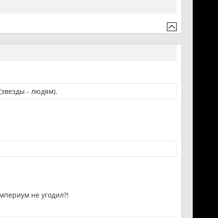
звезды - людям).
Империум не угодил?!