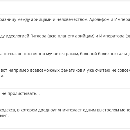
 разницу между арийцами и человечеством, Адольфом и Импера
ду идеологией Гитлера (всю планету арийцам) и Императора (зв
на почка, он постоянно мучается раком, больной болезнью альц
А вот например всевозможных фанатиков я уже считаю не совсем
и...
 не пролистывать...
 кодекса, в котором дредноут уничтожает одним выстрелом мон
ый".