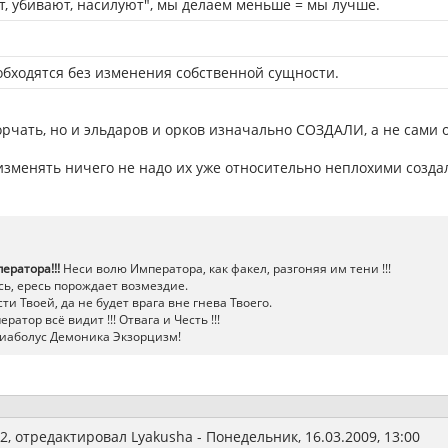
ят, убивают, насилуют", мы делаем меньше = мы лучше.
. обходятся без изменения собственной сущности.
орчать, но и эльдаров и орков изначально СОЗДАЛИ, а не сами 
изменять ничего не надо их уже относительно неплохими создал
ератора!!!
Неси волю Императора, как факел, разгоняя им тени !!!
ь, ересь порождает возмездие.
ти Твоей, да не будет врага вне гнева Твоего.
атор всё видит !!! Отвага и Честь !!!
иаболус Демоника Экзорцизм!
2
, отредактировал
Lyakusha
-
Понедельник, 16.03.2009, 13:00