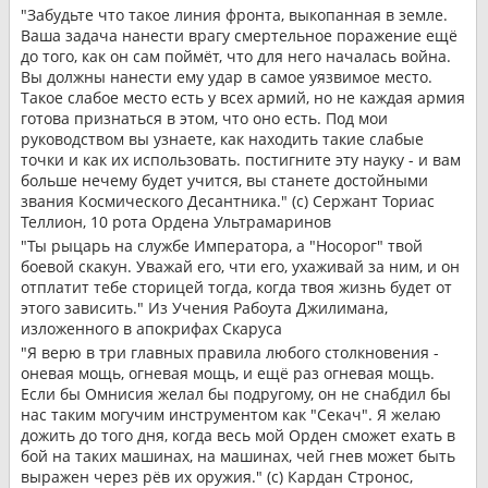
"Забудьте что такое линия фронта, выкопанная в земле.
Ваша задача нанести врагу смертельное поражение ещё
до того, как он сам поймёт, что для него началась война.
Вы должны нанести ему удар в самое уязвимое место.
Такое слабое место есть у всех армий, но не каждая армия
готова признаться в этом, что оно есть. Под мои
руководством вы узнаете, как находить такие слабые
точки и как их использовать. постигните эту науку - и вам
больше нечему будет учится, вы станете достойными
звания Космического Десантника." (с) Сержант Ториас
Теллион, 10 рота Ордена Ультрамаринов
"Ты рыцарь на службе Императора, а "Носорог" твой
боевой скакун. Уважай его, чти его, ухаживай за ним, и он
отплатит тебе сторицей тогда, когда твоя жизнь будет от
этого зависить." Из Учения Рабоута Джилимана,
изложенного в апокрифах Скаруса
"Я верю в три главных правила любого столкновения -
оневая мощь, огневая мощь, и ещё раз огневая мощь.
Если бы Омнисия желал бы подругому, он не снабдил бы
нас таким могучим инструментом как "Секач". Я желаю
дожить до того дня, когда весь мой Орден сможет ехать в
бой на таких машинах, на машинах, чей гнев может быть
выражен через рёв их оружия." (с) Кардан Стронос,