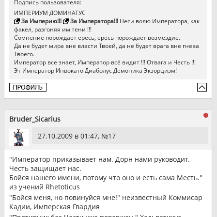
Подпись пользователя:
ИМПЕРИУМ ДОМИНАТУС
За Империю!!!
За Императора!!!
Неси волю Императора, как
факел, разгоняя им тени !!!
Сомнение порождает ересь, ересь порождает возмездие.
Да не будет мира вне власти Твоей, да не будет врага вне гнева
Твоего.
Император всё знает, Император всё видит !!! Отвага и Честь !!!
Эт Император Инвокато Диаболус Демоника Экзорцизм!
Bruder_Sicarius
27.10.2009 в 01:47, №
17
"Император приказывает нам. Дорн нами руководит.
Честь защищает нас.
Бойся нашего имени, потому что оно и есть сама Месть."
из учений Rhetoticus
"Бойся меня, но повинуйся мне!" неизвестный Коммисар
Кадии, Имперская Гвардия