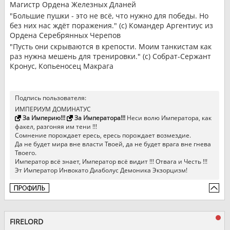
Магистр Ордена Железных Дланей
"Большие пушки - это не всё, что нужно для победы. Но
без них нас ждёт поражения." (с) Командер Аргентиус из
Ордена Серебрянных Черепов
"Пусть они скрываются в крепости. Моим танкистам как
раз нужна мешень для тренировки." (с) Собрат-Сержант
Кронус, Копьеносец Макрага
Подпись пользователя:
ИМПЕРИУМ ДОМИНАТУС
За Империю!!!
За Императора!!!
Неси волю Императора, как
факел, разгоняя им тени !!!
Сомнение порождает ересь, ересь порождает возмездие.
Да не будет мира вне власти Твоей, да не будет врага вне гнева
Твоего.
Император всё знает, Император всё видит !!! Отвага и Честь !!!
Эт Император Инвокато Диаболус Демоника Экзорцизм!
FIRELORD