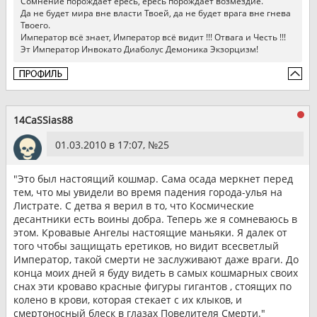
Сомнение порождает ересь, ересь порождает возмездие.
Да не будет мира вне власти Твоей, да не будет врага вне гнева
Твоего.
Император всё знает, Император всё видит !!! Отвага и Честь !!!
Эт Император Инвокато Диаболус Демоника Экзорцизм!
14CaSSias88
01.03.2010 в 17:07, №
25
"Это был настоящий кошмар. Сама осада меркнет перед
тем, что мы увидели во время падения города-улья на
Листрате. С детва я верил в то, что Космические
десантники есть воины добра. Теперь же я сомневаюсь в
этом. Кровавые Ангелы настоящие маньяки. Я далек от
того чтобы защищать еретиков, но видит всесветлый
Император, такой смерти не заслуживают даже враги. До
конца моих дней я буду видеть в самых кошмарных своих
снах эти кроваво красные фигуры гигантов , стоящих по
колено в крови, которая стекает с их клыков, и
смертоносный блеск в глазах Повелителя Смерти."