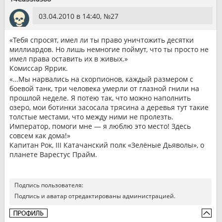
03.04.2010 в 14:40, №
27
«Тебя спросят, имел ли ты право уничтожить десятки
миллиардов. Но лишь немногие поймут, что ты просто не
имел права оставить их в живых.»
Комиссар Яррик.
«…Мы нарвались на скорпионов, каждый размером с
боевой танк, три человека умерли от глазной гнили на
прошлой неделе. Я потею так, что можно наполнить
озеро, мои ботинки засосала трясина а деревья тут такие
толстые местами, что между ними не пролезть.
Император, помоги мне — я люблю это место! Здесь
совсем как дома!»
Капитан Рок, III Катачанский полк «Зелёные Дьяволы», о
планете Варестус Прайм.
Подпись пользователя:
Подпись и аватар отредактированы администрацией.