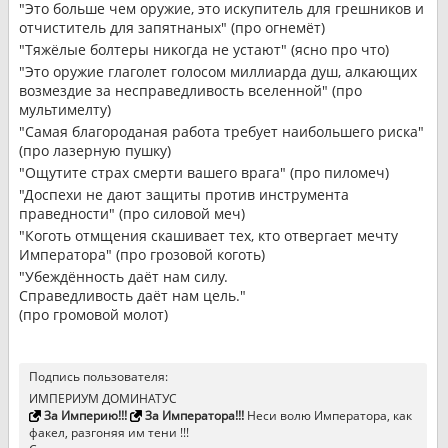
"Это больше чем оружие, это искупитель для грешников и
отчиститель для запятнаных" (про огнемёт)
"Тяжёлые болтеры никогда не устают" (ясно про что)
"Это оружие глаголет голосом миллиарда душ, алкающих
возмездие за несправедливость вселенной" (про
мультимелту)
"Самая благороданая работа требует наибольшего риска"
(про лазерную пушку)
"Ощутите страх смерти вашего врага" (про пиломеч)
"Доспехи не дают защиты против инструмента
праведности" (про силовой меч)
"Коготь отмщения скашивает тех, кто отвергает мечту
Императора" (про грозовой коготь)
"Убеждённость даёт нам силу.
Справедливость даёт нам цель."
(про громовой молот)
Подпись пользователя:
ИМПЕРИУМ ДОМИНАТУС
За Империю!!!
За Императора!!!
Неси волю Императора, как
факел, разгоняя им тени !!!