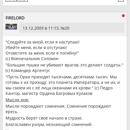
FIRELORD
13.12.2009 в 11:13, №
20
"Следуйте за мной, если я наступаю!
Убейте меня, если я отступаю!
Отомстите за меня, если я погибну!"
(с) Военачальник Соломон
"Большие пушки не убивают врагов, это делают солдаты."
(с) Командер Аргентус
"Пусть Орки приходят тысячами, десятками тысяч. Мы
готовы к их приходу: это планета Императора, а не их, и
мы смоем их с её лица океанами их крови." (с) Педро
Кантор, магистр Ордена Багровых Кулаков
Мысли дня:
Мысли порождают сомнения. Сомнения порождают
ересь.
Мудрость берёт своё начало в страхе.
Благославен разум, незнающий сомнений.