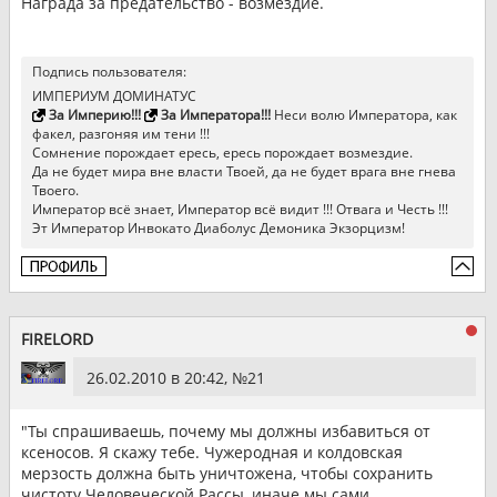
Награда за предательство - возмездие.
Подпись пользователя:
ИМПЕРИУМ ДОМИНАТУС
За Империю!!!
За Императора!!!
Неси волю Императора, как
факел, разгоняя им тени !!!
Сомнение порождает ересь, ересь порождает возмездие.
Да не будет мира вне власти Твоей, да не будет врага вне гнева
Твоего.
Император всё знает, Император всё видит !!! Отвага и Честь !!!
Эт Император Инвокато Диаболус Демоника Экзорцизм!
FIRELORD
26.02.2010 в 20:42, №
21
"Ты спрашиваешь, почему мы должны избавиться от
ксеносов. Я скажу тебе. Чужеродная и колдовская
мерзость должна быть уничтожена, чтобы сохранить
чистоту Человеческой Рассы, иначе мы сами