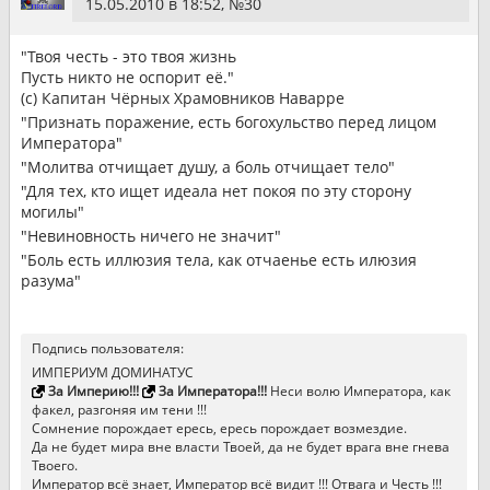
15.05.2010 в 18:52, №
30
"Твоя честь - это твоя жизнь
Пусть никто не оспорит её."
(с) Капитан Чёрных Храмовников Наварре
"Признать поражение, есть богохульство перед лицом
Императора"
"Молитва отчищает душу, а боль отчищает тело"
"Для тех, кто ищет идеала нет покоя по эту сторону
могилы"
"Невиновность ничего не значит"
"Боль есть иллюзия тела, как отчаенье есть илюзия
разума"
Подпись пользователя:
ИМПЕРИУМ ДОМИНАТУС
За Империю!!!
За Императора!!!
Неси волю Императора, как
факел, разгоняя им тени !!!
Сомнение порождает ересь, ересь порождает возмездие.
Да не будет мира вне власти Твоей, да не будет врага вне гнева
Твоего.
Император всё знает, Император всё видит !!! Отвага и Честь !!!