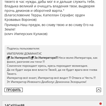
твоего в час нужды, дабы мог я и дальше служить тебе,
Владыка великий и очищать владения твои, выдворяя
прочь демонов и оборотней варпа."
(Благословение Терры, Капеллан Серафис орден
Кровавых Воронов)
Примарх-Наш предок, во славу твою и во славу Его на
Земле!
(клич Имперских Кулаков)
Подпись пользователя:
ИМПЕРИУМ ДОМИНАТУС
За Империю!!!
За Императора!!!
Неси волю Императора, как
факел, разгоняя им тени !!!
Сомнение порождает ересь, ересь порождает возмездие.
Да не будет мира вне власти Твоей, да не будет врага вне гнева
Твоего.
Император всё знает, Император всё видит !!! Отвага и Честь !!!
Эт Император Инвокато Диаболус Демоника Экзорцизм!
14CaSSias88