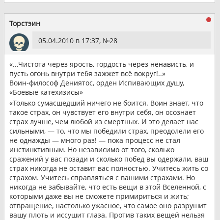
Торстэин
05.04.2010 в 17:37, №
28
«...Чистота через ярость, гордость через ненависть, и
пусть огонь внутри тебя зажжет всё вокруг!..»
Воин-философ Дениятос, орден Испивающих душу,
«Боевые катехизисы»
«Только сумасшедший ничего не боится. Воин знает, что
такое страх, он чувствует его внутри себя, он осознает
страх лучше, чем любой из смертных. И это делает нас
сильными, — то, что мы победили страх, преодолели его
не однажды — много раз! — пока процесс не стал
инстинктивным. Но независимо от того, сколько
сражений у вас позади и сколько побед вы одержали, ваш
страх никогда не оставит вас полностью. Учитесь жить со
страхом. Учитесь справляться с вашими страхами. Но
никогда не забывайте, что есть вещи в этой Вселенной, с
которыми даже вы не сможете примириться и жить;
отвращение, настолько ужасное, что самое оно разрушит
вашу плоть и иссушит глаза. Против таких вещей нельзя