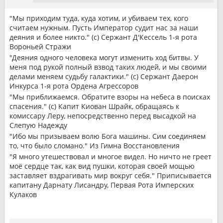
"Мы приходим туда, куда хотим, и убиваем тех, кого
считаем нужным. Пусть Император судит нас за наши
деяния и более никто." (с) Сержант Д'Кессель 1-я рота
Вороньей Стражи
"Деяния одного человека могут изменить ход битвы. У
меня под рукой полный взвод таких людей, и мы своими
делами меняем судьбу галактики." (с) Сержант Даерон
Инкурса 1-я рота Ордена Агрессоров
"Мы приближаемся. Обратите взоры на небеса в поисках
спасения." (с) Капит Киован Шрайк, обращаясь к
комиссару Леру, непосредственно перед высадкой на
Слепую Надежду
"Ибо мы призываем волю Бога машины. Сим соединяем
то, что было сломано." Из Гимна Восстановления
"Я много утешествовал и многое видел. Но ничто не греет
моё сердце так, как вид пушки, которая своей мощью
заставляет вздрагивать мир вокруг себя." Приписывается
капитану Дарнату Лисандру, Первая Рота Имперских
Кулаков