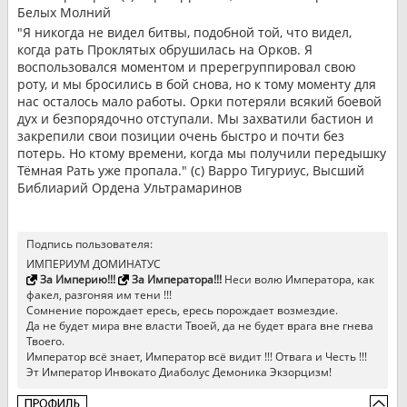
Белых Молний
"Я никогда не видел битвы, подобной той, что видел,
когда рать Проклятых обрушилась на Орков. Я
воспользовался моментом и пререгруппировал свою
роту, и мы бросились в бой снова, но к тому моменту для
нас осталось мало работы. Орки потеряли всякий боевой
дух и безпорядочно отступали. Мы захватили бастион и
закрепили свои позиции очень быстро и почти без
потерь. Но ктому времени, когда мы получили передышку
Тёмная Рать уже пропала." (с) Варро Тигуриус, Высший
Библиарий Ордена Ультрамаринов
Подпись пользователя:
ИМПЕРИУМ ДОМИНАТУС
За Империю!!!
За Императора!!!
Неси волю Императора, как
факел, разгоняя им тени !!!
Сомнение порождает ересь, ересь порождает возмездие.
Да не будет мира вне власти Твоей, да не будет врага вне гнева
Твоего.
Император всё знает, Император всё видит !!! Отвага и Честь !!!
Эт Император Инвокато Диаболус Демоника Экзорцизм!