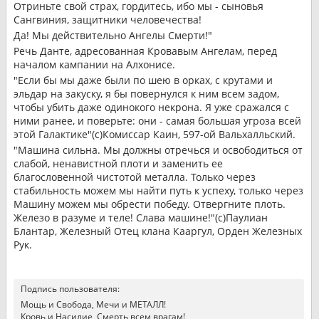
Отриньте свой страх, гордитесь, ибо мы - сыновья
Сангвиния, защитники человечества!
Да! Мы действительно Ангелы Смерти!"
Речь Данте, адресованная Кровавым Ангелам, перед
началом кампании на Алхонисе.
"Если бы мы даже были по шею в орках, с крутами и
эльдар на закуску, я бы повернулся к ним всем задом,
чтобы убить даже одинокого некрона. Я уже сражался с
ними ранее, и поверьте: они - самая большая угроза всей
этой Галактике"(с)Комиссар Каин, 597-ой Вальхалльский.
"Машина сильна. Мы должны отречься и освободиться от
слабой, ненавистной плоти и заменить ее
благословенной чистотой металла. Только через
стабильность можем мы найти путь к успеху, только через
Машину можем мы обрести победу. Отвергните плоть.
Железо в разуме и теле! Слава машине!"(с)Паулиан
Блантар, Железный Отец клана Кааргул, Орден Железных
Рук.
Подпись пользователя:
Мощь и Свобода, Мечи и МЕТАЛЛ!
Кровь и Насилие, Смерть всем врагам!