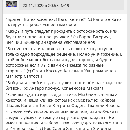
28.11.2009 в 20:58, №
19
"Братья! Битва зовёт вас! Вы ответите?" (с) Капитан Като
Сикарус Рыцарь-Чемпион Макрага
"Каждый путь следует проходить с осторожностью, или
бедствие поглотит нас целиком." (с) Варро Тигуриус,
Высший Библиарий Ордена Ультрамаринов
"Богомерзость тиранидов столь велика, что доступно
только одно подходящее решение. Полно уничтожение. В
этой войне может быть только две стороны, и будьте
осторожны, если мы с вами окажемся по разные
стороны." (с) Ортан Кассиус, Капеллан Ультрамаринов,
Магистр Святости
"Вой двигателей и отдача пушек - вот в чём наслаждение
битвой." (с) Антаро Кронус, Копьеносец Макрага
"Если вы куда-то идёте, идите тихо. Мы ближе, чем вам
кажется, и наши клинки остры как смерть." (с) Кайвоан
Шрайк, Капитан Теней 3-й роты Ордена Гвардии Ворона
"Окружи себя своими лучшими войнами, или забейся в
самую глубокую и тёмную нору, которую найдёшь. Не
имеет значения. Я заберу твою голову для Великого Хана
и Императора." (с) Кор'Сарро Хан, капитан 3-й роты