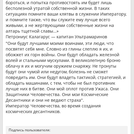
бороться, и попытка противостоять им будет лишь
бесполезной утратой собственной жизни. В таких
ситуациях помните ваши клятвы в служении Императору,
и помните также, что вы служите ему лучше всего
живыми, а не жертвующими собственные жизни на
алтарь тщетной славы…»
Петрониус Калагарус — капитан Ультрамаринов
"Они будут лучшими моими воинами, эти люди, что
посвятят себя мне. Словно из глины слеплю я их, и
обожжет их горн войны. Они будут обладать железной
волей и стальными мускулами. В великолепную броню
облачу я их и могучим оружием снаряжу. Не тронуты
будут они чумой или недугом, болезнь не сможет
повредить им. Они будут владеть тактикой, стратегией, и
обладать машинами, с тем, чтобы не был противник
лучше них в битве. Они мой оплот против Ужаса. Они
Защитники Человечества. Они мои Космические
Десантники и они не ведают страха".
Император Человечества, во время создания
космических десантников.
Подпись пользователя: