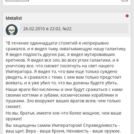
Metalist
26.02.2010 в 22:02, №
22
"В течение одиннадцати столетий я непрерывно
сражался, и я видел тьму, охватывающую нашу галактику.
Я видел подлость других рас, я видел мутировавших
еретиков. Я видел все зло, во всех углах галактики, и я
уничтожу все, что сможет посягнуть на свет нашего
Императора. Я видел то, что вам еще только суждено
увидеть, я сражался с теми, с кем вам только предстоит
воевать, и я уже убил то, что вы должны будете убить.
Наши враги бесчисленны и они будут сражаться с нами
своими когтями и зубами, космическими кораблями и
пушками. Зло вооружит ваших врагов всем, чем только
сможет.
Но вы, братья, имеете кое-что более мощное, чем ваше
оружие!
Вы защищены самим Императором! Справедливость -
ваш щит, Вера - ваша броня, Ненависть - ваше оружие.