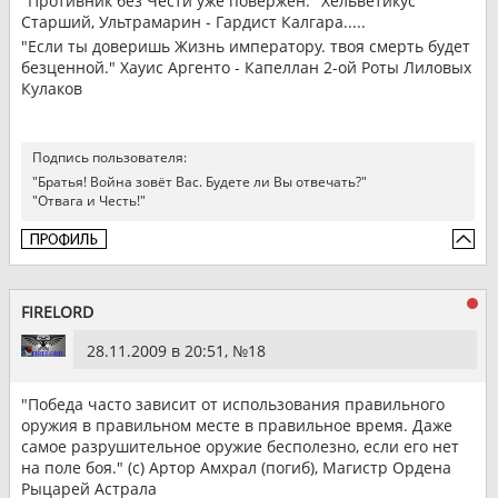
"Противник без Чести уже повержен." Хельветикус
Старший, Ультрамарин - Гардист Калгара.....
"Если ты доверишь Жизнь императору. твоя смерть будет
безценной." Хауис Аргенто - Капеллан 2-ой Роты Лиловых
Кулаков
Подпись пользователя:
"Братья! Война зовёт Вас. Будете ли Вы отвечать?"
"Отвага и Честь!"
FIRELORD
28.11.2009 в 20:51, №
18
"Победа часто зависит от использования правильного
оружия в правильном месте в правильное время. Даже
самое разрушительное оружие бесполезно, если его нет
на поле боя." (с) Артор Амхрал (погиб), Магистр Ордена
Рыцарей Астрала