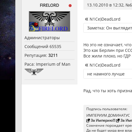
13.10.2010 в 12:32, №
6
FIRELORD
N1Ce)DeadLord
Заметка: Он выглядит
Администраторы
Но это не означает, чт
Сообщений 65535
Это как Берлин при ССС
Репутация:
3211
Все жили плохо, но ГД
Раса: Imperium of Man
N1Ce)DeadLord
не намного лучше
Рад, что ты хоть призна
Подпись пользователя:
ИМПЕРИУМ ДОМИНАТУС
За Империю!!!
За Имп
Сомнение порождает ерес
Да не будет мира вне влас