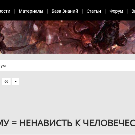
вости
Материалы
База Знаний
Статьи
Форум
В
иум
66
»
У = НЕНАВИСТЬ К ЧЕЛОВЕЧЕС