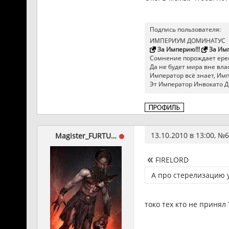
Подпись пользователя:
ИМПЕРИУМ ДОМИНАТУС
За Империю!!!
За Имп
Сомнение порождает ерес
Да не будет мира вне влас
Император всё знает, Импер
Эт Император Инвокато Д
13.10.2010 в 13:00, №
6
Magister_FURTUM
FIRELORD
А про стерелизацию у
токо тех кто не принял