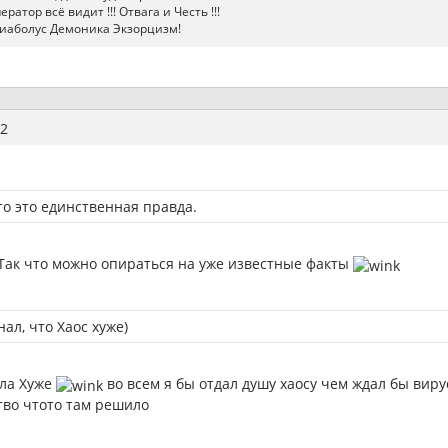
атор всё видит !!! Отвага и Честь !!!
иаболус Демоника Экзорцизм!
2
что это единственная правда.
 Так что можно опираться на уже известные факты
нал, что Хаос хуже)
гла Хуже
во всем я бы отдал душу хаосу чем ждал бы виру
тво чтото там решило