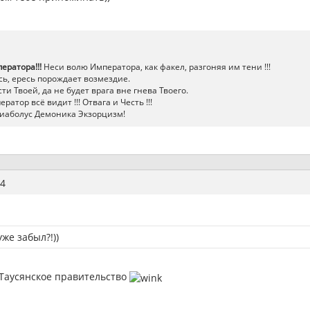
ератора!!!
Неси волю Императора, как факел, разгоняя им тени !!!
ь, ересь порождает возмездие.
ти Твоей, да не будет врага вне гнева Твоего.
атор всё видит !!! Отвага и Честь !!!
иаболус Демоника Экзорцизм!
4
же забыл?!))
 Таусянское правительство