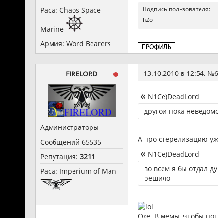
Подпись пользователя:
Раса: Chaos Space
h2o
Marine
Армия: Word Bearers
13.10.2010 в 12:54, №
6
FIRELORD
N1Ce)DeadLord
другой пока неведом
Администраторы
А про стерелизацию уже
Сообщений 65535
N1Ce)DeadLord
Репутация:
3211
во всем я бы отдал д
Раса: Imperium of Man
решило
Оке. В мемы, чтобы по