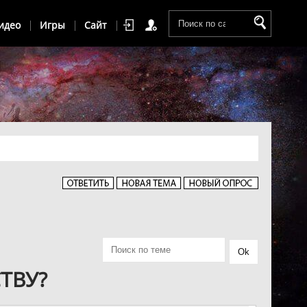
идео
Игры
Сайт
ТВУ?