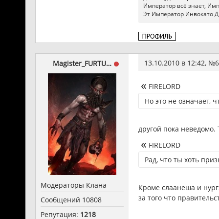
Император всё знает, Импер
Эт Император Инвокато Д
13.10.2010 в 12:42, №
6
Magister_FURTUM
FIRELORD
Но это не означает, 
другой пока неведомо.
FIRELORD
Рад, что ты хоть приз
Модераторы Клана
Кроме слаанеша и нур
за того что правительс
Сообщений 10808
Репутация:
1218