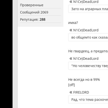
N1Ce)DeadLord
Проверенные
Зато на аграрных пл
Сообщений 2069
Репутация:
288
имха?
N1Ce)DeadLord
во общемто как сказа
Не гвардеец, а предате
N1Ce)DeadLord
''Но человечеству тв
Не всегда но в 99%
[off]
FIRELORD
Рад, что тема раскоч