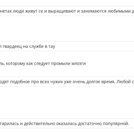
анетах люди живут се и выращивают и занимаются любимыми д
л гвардеец на службе в тау
ль, которому как следует промыли млозги
ердят подобное про всех чужих уже очень долгое время. Любой св
егарилась и действительно оказалась достаточно популярной.