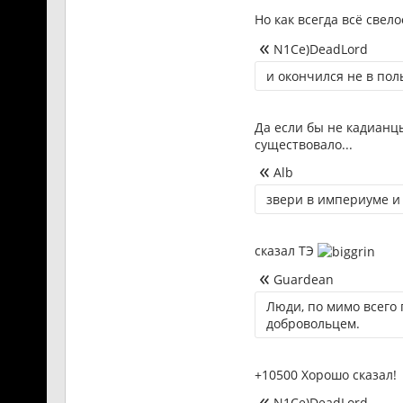
Но как всегда всё свел
N1Ce)DeadLord
и окончился не в пол
Да если бы не кадианцы
существовало...
Alb
звери в империуме и 
сказал ТЭ
Guardean
Люди, по мимо всего 
добровольцем.
+10500 Хорошо сказал!
N1Ce)DeadLord