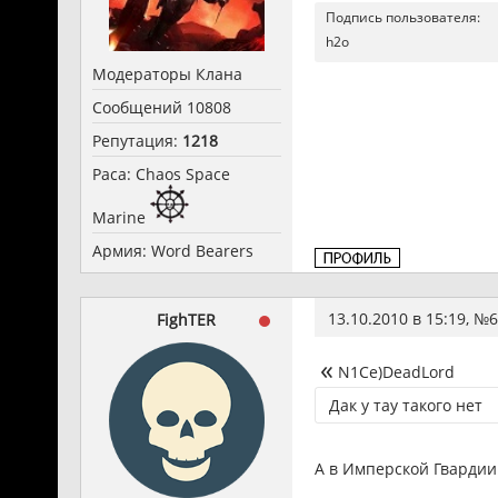
Подпись пользователя:
h2o
Модераторы Клана
Сообщений 10808
Репутация:
1218
Раса: Chaos Space
Marine
Армия: Word Bearers
13.10.2010 в 15:19, №
6
FighTER
N1Ce)DeadLord
Дак у тау такого нет
А в Имперской Гвардии