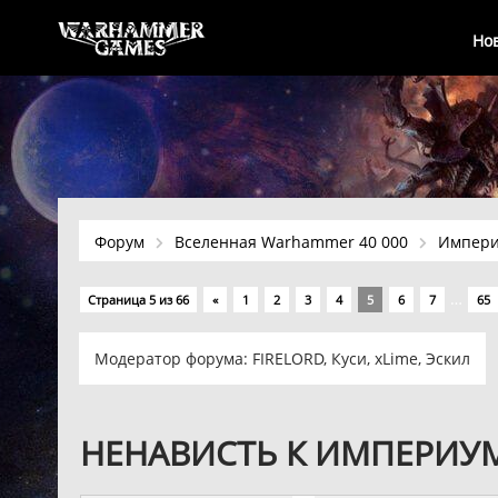
Но
Форум
Вселенная Warhammer 40 000
Импер
…
Страница
5
из
66
«
1
2
3
4
5
6
7
65
Модератор форума:
FIRELORD
,
Куси
,
xLime
,
Эскил
НЕНАВИСТЬ К ИМПЕРИУМ