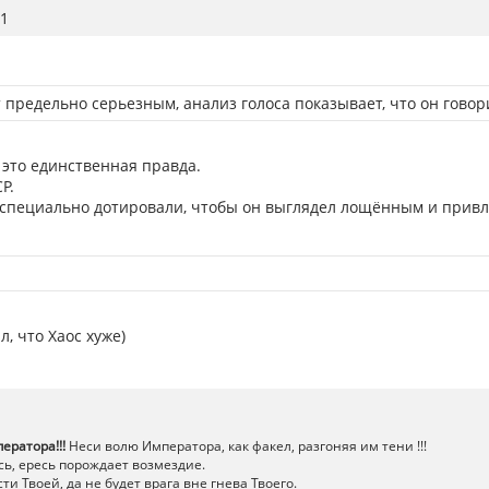
1
 предельно серьезным, анализ голоса показывает, что он говори
о это единственная правда.
Р.
Р специально дотировали, чтобы он выглядел лощённым и привл
л, что Хаос хуже)
ератора!!!
Неси волю Императора, как факел, разгоняя им тени !!!
ь, ересь порождает возмездие.
ти Твоей, да не будет врага вне гнева Твоего.