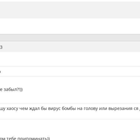
3
о
 забыл?!))
ушу хаосу чем ждал бы вирус бомбы на голову или вырезания ся 
том тебе припоминать))