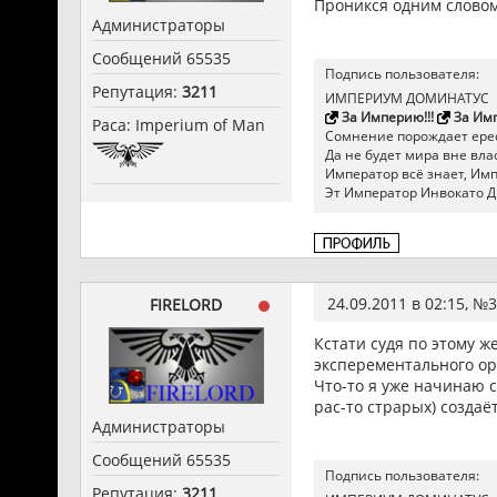
Проникся одним словом
Администраторы
Сообщений 65535
Подпись пользователя:
Репутация:
3211
ИМПЕРИУМ ДОМИНАТУС
За Империю!!!
За Имп
Раса: Imperium of Man
Сомнение порождает ерес
Да не будет мира вне влас
Император всё знает, Импер
Эт Император Инвокато Д
24.09.2011 в 02:15, №
3
FIRELORD
Кстати судя по этому ж
эксперементального ор
Что-то я уже начинаю с
рас-то страрых) создаё
Администраторы
Сообщений 65535
Подпись пользователя:
Репутация:
3211