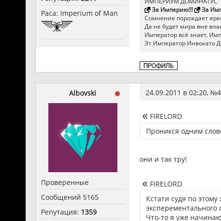
ИМПЕРИУМ ДОМИНАТУС
За Империю!!!
За Имп
Раса: Imperium of Man
Сомнение порождает ерес
Да не будет мира вне влас
Император всё знает, Импер
Эт Император Инвокато Д
24.09.2011 в 02:20, №
4
Albovski
FIRELORD
Проникся одним слово
они и так тру!
Проверенные
FIRELORD
Сообщений 5165
Кстати судя по этому
эксперементального 
Репутация:
1359
Что-то я уже начинаю