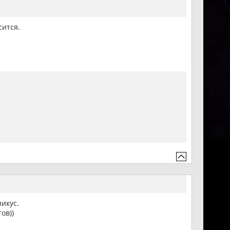
сится.
икус.
ов))