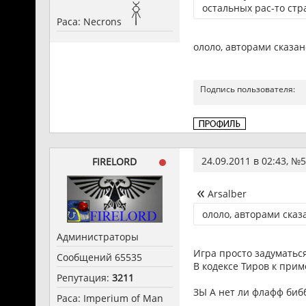
остальных рас-то стр
Раса: Necrons
ололо, авторами сказано
Подпись пользователя:
24.09.2011 в 02:43, №
5
FIRELORD
Arsalber
ололо, авторами сказа
Администраторы
Игра просто задуматься
Сообщений 65535
В кодексе Тиров к при
Репутация:
3211
ЗЫ А нет ли флафф биб
Раса: Imperium of Man