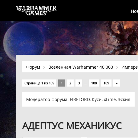
Но
Форум
Вселенная Warhammer 40 000
Импер
…
Страница
1
из
109
1
2
3
108
109
»
Модератор форума:
FIRELORD
,
Куси
,
xLime
,
Эскил
АДЕПТУС МЕХАНИКУС