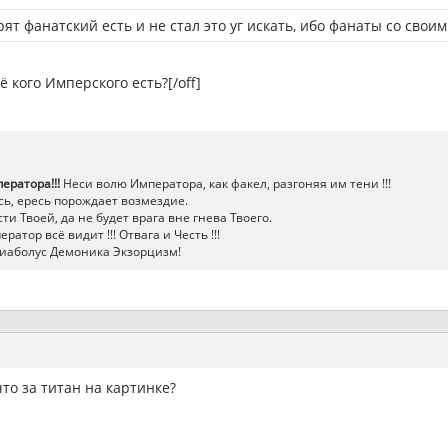
рят фанатский есть и не стал это уг искать, ибо фанаты со свои
 кого Имперского есть?[/off]
ератора!!!
Неси волю Императора, как факел, разгоняя им тени !!!
ь, ересь порождает возмездие.
ти Твоей, да не будет врага вне гнева Твоего.
атор всё видит !!! Отвага и Честь !!!
иаболус Демоника Экзорцизм!
что за титан на картинке?