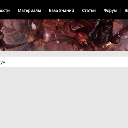
вости
Материалы
База Знаний
Статьи
Форум
В
иум