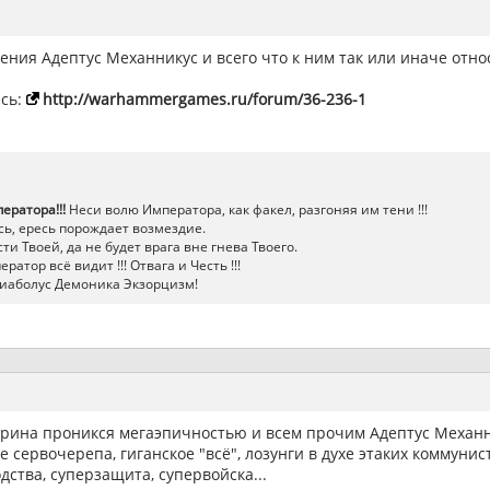
ния Адептус Механникус и всего что к ним так или иначе отно
сь:
http://warhammergames.ru/forum/36-236-1
ератора!!!
Неси волю Императора, как факел, разгоняя им тени !!!
ь, ересь порождает возмездие.
ти Твоей, да не будет врага вне гнева Твоего.
атор всё видит !!! Отвага и Честь !!!
иаболус Демоника Экзорцизм!
арина проникся мегаэпичностью и всем прочим Адептус Механн
 сервочерепа, гиганское "всё", лозунги в духе этаких коммунист
ства, суперзащита, супервойска...