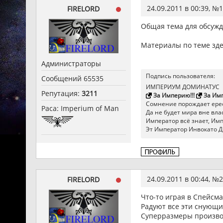
24.09.2011 в 00:39, №
1
FIRELORD
Общая тема для обсужде
Материалы по теме зде
Администраторы
Подпись пользователя:
Сообщений 65535
ИМПЕРИУМ ДОМИНАТУС
Репутация:
3211
За Империю!!!
За Имп
Сомнение порождает ерес
Раса: Imperium of Man
Да не будет мира вне влас
Император всё знает, Импер
Эт Император Инвокато Д
24.09.2011 в 00:44, №
2
FIRELORD
Что-то играя в Спейсм
Радуют все эти снующие
Суперразмеры производ