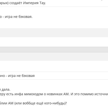
арых) создаёт Империя Тау.
 - игра не бэковая.
но - игра не бэковая
 дала.
меру есть инфа мимоходом о новинках АМ. И это помимо источн
блии АМ (или воббще ещё кого-нибудь)?