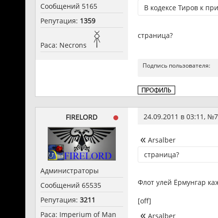
Сообщений 5165
В кодексе Тиров к п
Репутация:
1359
страница?
Раса: Necrons
Подпись пользователя:
24.09.2011 в 03:11, №
7
FIRELORD
Arsalber
страница?
Администраторы
Флот улей Ёрмунгар каж
Сообщений 65535
Репутация:
3211
[off]
Раса: Imperium of Man
Arsalber