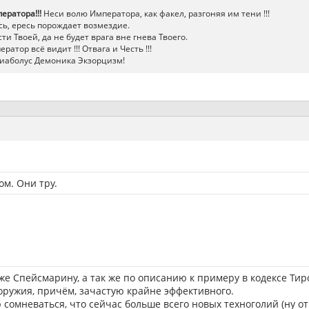
ератора!!!
Неси волю Императора, как факел, разгоняя им тени !!!
ь, ересь порождает возмездие.
ти Твоей, да не будет врага вне гнева Твоего.
атор всё видит !!! Отвага и Честь !!!
иаболус Демоника Экзорцизм!
м. Они тру.
 же Спейсмарину, а так же по описанию к примеру в кодексе Тир
оружия, причём, зачастую крайне эффективного.
 сомневаться, что сейчас больше всего новых техноголий (ну от