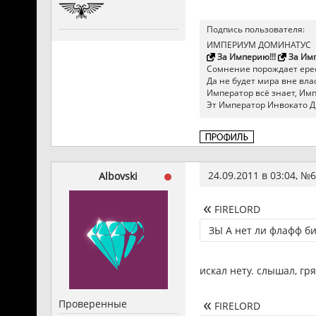
Подпись пользователя:
ИМПЕРИУМ ДОМИНАТУС
За Империю!!!
За Имп
Сомнение порождает ерес
Да не будет мира вне влас
Император всё знает, Импер
Эт Император Инвокато Д
24.09.2011 в 03:04, №
6
Albovski
FIRELORD
ЗЫ А нет ли флафф б
искал нету. слышал, гря
Проверенные
FIRELORD