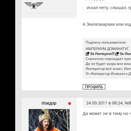
искал нету. слышал, г
А Экклезиархии или ещё
Подпись пользователя:
ИМПЕРИУМ ДОМИНАТУС
За Империю!!!
За Имп
Сомнение порождает ерес
Да не будет мира вне влас
Император всё знает, Импер
Эт Император Инвокато Д
24.09.2011 в 08:24, №
8
Изедор
Да может не в тему но 