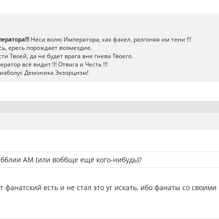
ератора!!!
Неси волю Императора, как факел, разгоняя им тени !!!
ь, ересь порождает возмездие.
ти Твоей, да не будет врага вне гнева Твоего.
атор всё видит !!! Отвага и Честь !!!
иаболус Демоника Экзорцизм!
ибблии АМ (или воббще ещё кого-нибудь)?
т фанатский есть и не стал это уг искать, ибо фанаты со своими