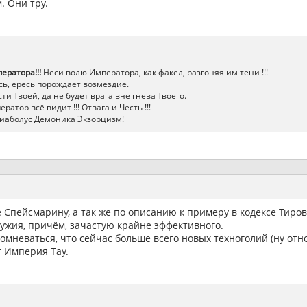
. Они тру.
ератора!!!
Неси волю Императора, как факел, разгоняя им тени !!!
ь, ересь порождает возмездие.
ти Твоей, да не будет врага вне гнева Твоего.
атор всё видит !!! Отвага и Честь !!!
иаболус Демоника Экзорцизм!
е Спейсмарину, а так же по описанию к примеру в кодексе Тиро
ужия, причём, зачастую крайне эффективного.
омневаться, что сейчас больше всего новых техноголий (ну отно
т Империя Тау.