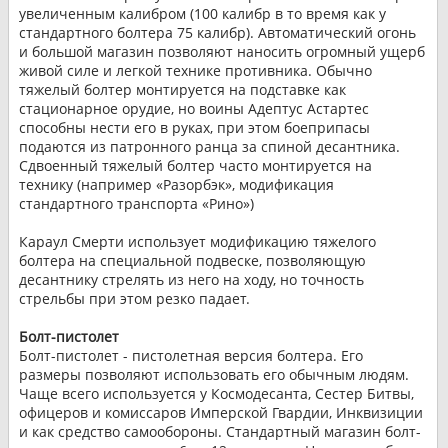
увеличенным калибром (100 калибр в то время как у
стандартного болтера 75 калибр). Автоматический огонь
и большой магазин позволяют наносить огромный ущерб
живой силе и легкой технике противника. Обычно
тяжелый болтер монтируется на подставке как
стационарное орудие, но воины Адептус Астартес
способны нести его в руках, при этом боеприпасы
подаются из патронного ранца за спиной десантника.
Сдвоенный тяжелый болтер часто монтируется на
технику (например «Разорбэк», модификация
стандартного транспорта «Рино»)
Караул Смерти использует модификацию тяжелого
болтера на специальной подвеске, позволяющую
десантнику стрелять из него на ходу, но точность
стрельбы при этом резко падает.
Болт-пистолет
Болт-пистолет - пистолетная версия болтера. Его
размеры позволяют использовать его обычным людям.
Чаще всего используется у Космодесанта, Сестер Битвы,
офицеров и комиссаров Имперской Гвардии, Инквизиции
и как средство самообороны. Стандартный магазин болт-