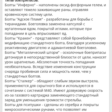
Типы боеприпасов:
Болты "Инферно" - наполнены оксид-фосфорным гелем, и
оставляют тяжело заживающие раны, отравляя
кровеносную систему цели.
Болты "Адское Пламя" - разработаны для борьбы с
тиранидами. Боеголовка заменена капсулой с
мутагенным ядом, покрытой иглами, которые при
попадании в цель впрыскивают яд.
Болты "Кракен" - представляют собой бронебойную
модификацию стандартного болта, благодаря усиленному
реактивному двигателю и адамантиевой боеголовке.
Болты "Металлический шторм" - осколочные боеприпасы
детонируя в непосредственной близости от цели, наносят
урон шрапнелью. Абсолютная точность попадания
необязательна. Вследствие изменения конструкции
снаряда пробивная сила и мощность ниже, чем у
стандартных болтов.
Болты "Сталкер" - обладают слабым звуком выстрела,
применяются для скрытного боя и используются в
сочетании с системой М40. Имеют дозвуковую скорость
из-за газового картриджа заменяющего стандартный
заряд для уменьшения громкости стрельбы.
Болты для псипушки - сделаны из серебра и покрыты
микроскопическими рунами, что позволяет им