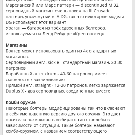
Марсианский или Марс паттерн — discontinued M.32,
серповидный магазин, очень похож на III Crusade
паттерн, упомянутый в IA:DG, так что некоторые модели
DG используют этот вариант
Ураган — батарея из трёх сдвоенных болтеров,
используемая на Ленд Рейдере «Крестоносец»
Магазины
Болтер может использовать один из 4х стандартных
магазинов:
Серповидный англ. sickle - стандартный магазин, 20-30
патронов
Барабанный англ. drum - 40-60 патронов, имеет
склонность к заклиниванию
Прямой англ. straight - 12-20 патронов, легко заряжается
Duplus X - два серповидных, соединенные вместе
Комби оружие
Некоторые болтеры модифицированы так что включают
в себя уменьшенную версию другого оружия. Это дает
носителю возможность выбирать тип стрельбы в
зависимости от ситуации. Такие болтеры называют
комби-оружием, с названием соответствующего