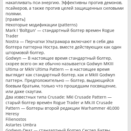
накапливать пси-энергию. Эффективны против демонов,
псайкеров, а также против целей защищенных силовыми
полями.
[править]
Некоторые модификации (patterns)
Mark I 'Boltgun' — стандартный болтер времен Rogue
Trader
Nostra — Перчатки Ультрамара включают в себя два
болтера паттерна Ностра, вместе действующих как один
штормовой болтер.
Godwyn — В настоящее время стандартный болтер,
скорее всего он же обычно называется Godwyn MKIII
Ultima or MkIV Ultima Pattern — в настоящее время
выглядит как стандартный болтер, как и MkIII Godwyn
паттерн. Предположительно — болтер, выдающийся
боевым братьям, только что прошедшим посвящение,
или даже скаутам.
Два известных типа Crusade: MkI Crusade Pattern —
старый болтер времён Rogue Trader и Mk.III Crusade
Pattern — болтеры второй редакции Warhammer 40,000
Heresy
Filienostos
Astartes Umbra
Godwyn-Deaz — стандартный болтер Сестер Битвы