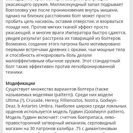
ужасающего оружия. Миллисекундный запал подрывает
боеголовку уже после проникновения внутрь мишени,
однако на близких расстояниях болт может просто
пробить цель насквозь, оставив отверстие, и взорваться
позади нее. Против мягких тканей эффект просто
ужасающий, и многие враги Императора быстро сдаются,
увидев результат расстрела их товарищей из болтеров.
Возможно, создание этого патрона было мотивировано
первыми встречами древних с орками, чьи мощные тела
и способность игнорировать боль делали
малоэффективным обычное оружие. Этот стандартный
болт также эффективен против легкобронированной
техники.
Модификации
Существует множество вариантов болтера (также
называемых моделями (pattern)). Среди них модели
Ultima (?), Crusade, Heresy, Fillienostos, Nostra, Godwyn-
Deaz, b Astartes Umbra. Наиболее широко среди лояльных
орденов используется модель Гудвин (Goodwynn pattern).
Модель Гудвин включает: счетчик боеприпаса, лево-
правосторонний затворный механизм, серповидный
магазин на 30 патронов калибра .75 с димантиновым