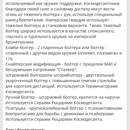
используемый как оружие поддержки. Космодесантники
благодаря своей силе и силовому доспеху могут вести
огонь из тяжелого болтера с рук, используя специальный
ранец боепитания. Имперская гвардия использует
тяжелые болтеры в станковом варианте. Также, тяжелый
болтер широко используется в качастве спонсонного,
соосного и турельного оружия на имперской
бронетехнике.
Комби-болтер - 2 спаренных болтера или болтер
спаренный с другим видом оружия (огнемет, плазмаган и
т.п).
Снайперская модификация - болтер с прицелом M40 и
бесшумными патронами "Сталкер".
Штурмовой болтер(или штормболтер) - двуствольный
укороченный болтер с повышенным темпом стрельбы
для коротких дистанций. Используется Терминаторами
Космодесанта.
Ручной болтер - штормовой болтер, крепится на наручи.
Используется Серыми Рыцарями Космодесанта.
Псипушка - крупнокалиберный болтер с психоактивными
боеприпасами для борьбы с демонами и псайкерами.
Используется Серыми Рыцарями Космодесанта.