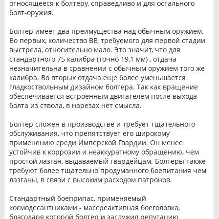
относящееся к болтеру, справедливо и для остального
болт-оружия.
Болтер имеет два преимущества над обычным оружием.
Во первых, количество ВВ, требуемого для первой стадии
выстрела, относительно мало. Это значит, что для
стандартного 75 калибра (точно 19,1 мм) , отдача
незначительна в сравнении с обычным оружием того же
калибра. Во вторых отдача еще более уменьшается
гладкоствольным дизайном болтера. Так как вращение
обеспечивается встроенным двигателем после выхода
болта из ствола, в нарезах нет смысла.
Болтер сложен в производстве и требует тщательного
обслуживания, что препятствует его широкому
применению среди Имперской Гвардии. Он менее
устойчив к коррозии и неаккуратному обращению, чем
простой лазган, выдаваемый гвардейцам. Болтеры также
требуют более тщательно продуманного боепитания чем
лазганы, в связи с высоким расходом патронов.
Стандартный боеприпас, применяемый
космодесантниками - массреактивная боеголовка,
благодаря которой болтер и заслужил репутацию