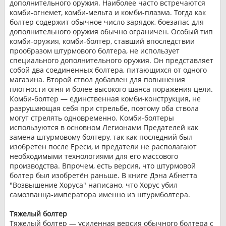
дополнительного оружия. Наиболее часто встречаются
комби-огнемет, комби-мельта и комби-плазма. Тогда как
болтер содержит обычное число зарядок, боезапас для
дополнительного оружия обычно ограничен. Особый тип
комби-оружия, комби-болтер, ставший впоследствии
прообразом штурмового болтера, не использует
специального дополнительного оружия. Он представляет
собой два соединенных болтера, питающихся от одного
магазина. Второй ствол добавлен для повышения
плотности огня и более высокого шанса поражения цели.
Комби-болтер — единственная комби-конструкция, не
разрушающая себя при стрельбе, поэтому оба ствола
могут стрелять одновременно. Комби-болтеры
используются в основном Легионами Предателей как
замена штурмовому болтеру, так как последний был
изобретен после Ереси, и предатели не располагают
необходимыми технологиями для его массового
производства. Впрочем, есть версия, что штурмовой
болтер был изобретён раньше. В книге Дэна Абнетта
"Возвышение Хоруса" написано, что Хорус убил
самозванца-императора именно из штурмболтера.
Тяжелый болтер
Тяжелый болтер — усиленная версия обычного болтера с