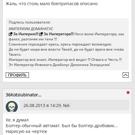
Жаль, что столь мало боеприпасов описано.
Подпись пользователя:
ИМПЕРИУМ ДОМИНАТУС
За Империю!!!
За Императора!!!
Неси волю Императора, как
факел, разгоняя им тени !!!
Сомнение порождает ересь, ересь порождает возмездие.
Да не будет мира вне власти Твоей, да не будет врага вне гнева
Твоего.
Император всё знает, Император всё видит !!! Отвага и Честь !!!
Эт Император Инвокато Диаболус Демоника Экзорцизм!
36Kotsiubinator36
26.08.2013 в 14:29, №
6
Хе, я думал
Болтер-обычный автомат. Был бы Болтер-дробовик...
Нарисую-ка чертеж