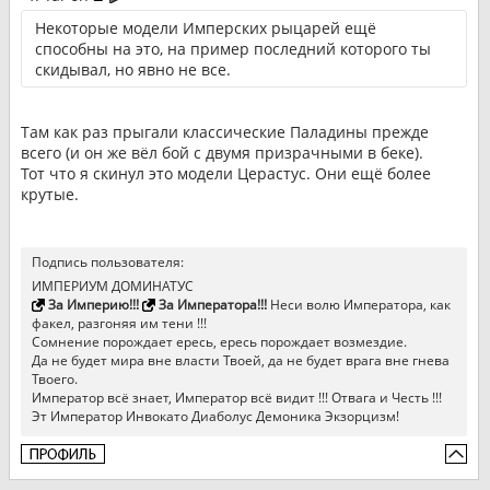
Некоторые модели Имперских рыцарей ещё
способны на это, на пример последний которого ты
скидывал, но явно не все.
Там как раз прыгали классические Паладины прежде
всего (и он же вёл бой с двумя призрачными в беке).
Тот что я скинул это модели Церастус. Они ещё более
крутые.
Подпись пользователя:
ИМПЕРИУМ ДОМИНАТУС
За Империю!!!
За Императора!!!
Неси волю Императора, как
факел, разгоняя им тени !!!
Сомнение порождает ересь, ересь порождает возмездие.
Да не будет мира вне власти Твоей, да не будет врага вне гнева
Твоего.
Император всё знает, Император всё видит !!! Отвага и Честь !!!
Эт Император Инвокато Диаболус Демоника Экзорцизм!