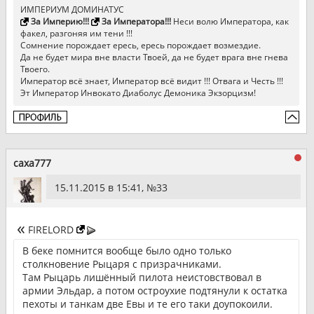
ИМПЕРИУМ ДОМИНАТУС
За Империю!!!
За Императора!!!
Неси волю Императора, как
факел, разгоняя им тени !!!
Сомнение порождает ересь, ересь порождает возмездие.
Да не будет мира вне власти Твоей, да не будет врага вне гнева
Твоего.
Император всё знает, Император всё видит !!! Отвага и Честь !!!
Эт Император Инвокато Диаболус Демоника Экзорцизм!
caxa777
15.11.2015 в 15:41, №
33
FIRELORD
В беке помнится вообще было одно только
столкновение Рыцаря с призрачниками.
Там Рыцарь лишённый пилота неистовствовал в
армии Эльдар, а потом остроухие подтянули к остатка
пехоты и танкам две Евы и те его таки доупокоили.