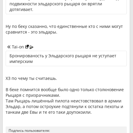
подвижности эльдарского рыцаря он врятли
дотягивает.
Ну по беку сказанно, что единственные кто с ними могут
сравнится - это эльдары.
Tai-on
Бронированость у Эльдарского рыцаря не уступает
имперским
ХЗ по чему ты считаешь.
В беке помнится вообще было одно только столкновение
Рыцаря с призрачниками.
Там Рыцарь лишённый пилота неистовствовал в армии
Эльдар, а потом остроухие подтянули к остатка пехоты и
танкам две Евы и те его таки доупокоили.
Подпись пользователя: