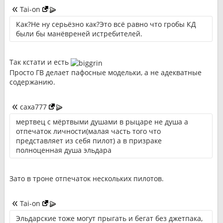
Tai-on
Как?Не ну серьёзно как?Это всё равно что гробы КД
были бы манёвреней истребителей.
Так кстати и есть
Просто ГВ делает пафосные модельки, а не адекватные
содержанию.
caxa777
мертвец с мёртвыми душами в рыцаре не душа а
отпечаток личности(малая часть того что
представляет из себя пилот) а в призраке
полноценная душа эльдара
Зато в троне отпечаток нескольких пилотов.
Tai-on
Эльдарские тоже могут прыгать и бегат без джетпака,