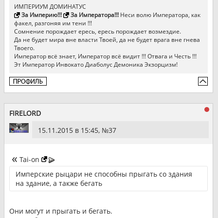
ИМПЕРИУМ ДОМИНАТУС
За Империю!!!
За Императора!!!
Неси волю Императора, как
факел, разгоняя им тени !!!
Сомнение порождает ересь, ересь порождает возмездие.
Да не будет мира вне власти Твоей, да не будет врага вне гнева
Твоего.
Император всё знает, Император всё видит !!! Отвага и Честь !!!
Эт Император Инвокато Диаболус Демоника Экзорцизм!
FIRELORD
15.11.2015 в 15:45, №
37
Tai-on
Имперские рыцари не способны прыгать со здания
на здание, а также бегать
Они могут и прыгать и бегать.