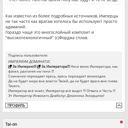
Как известно из более подробных источников, Имперцы
не так часто как врагам хотелось бы используют просто
адаманий.
Гораздо чаще это многослойный композит и
"высокотехнологичный" (с)Форджа сплав.
Подпись пользователя:
ИМПЕРИУМ ДОМИНАТУС
За Империю!!!
За Императора!!!
Неси волю Императора, как
факел, разгоняя им тени !!!
Сомнение порождает ересь, ересь порождает возмездие.
Да не будет мира вне власти Твоей, да не будет врага вне гнева
Твоего.
Император всё знает, Император всё видит !!! Отвага и Честь !!!
Эт Император Инвокато Диаболус Демоника Экзорцизм!
Tai-on