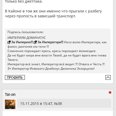
Только без джетпака.
В Кайоне в том же они именно что прыгали с разбегу
через пропость в зависший транспорт.
Подпись пользователя:
ИМПЕРИУМ ДОМИНАТУС
За Империю!!!
За Императора!!!
Неси волю Императора, как
факел, разгоняя им тени !!!
Сомнение порождает ересь, ересь порождает возмездие.
Да не будет мира вне власти Твоей, да не будет врага вне гнева
Твоего.
Император всё знает, Император всё видит !!! Отвага и Честь !!!
Эт Император Инвокато Диаболус Демоника Экзорцизм!
Tai-on
15.11.2015 в 15:47, №
38