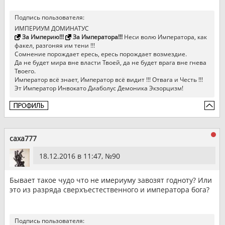
Подпись пользователя:
ИМПЕРИУМ ДОМИНАТУС
За Империю!!!
За Императора!!!
Неси волю Императора, как
факел, разгоняя им тени !!!
Сомнение порождает ересь, ересь порождает возмездие.
Да не будет мира вне власти Твоей, да не будет врага вне гнева
Твоего.
Император всё знает, Император всё видит !!! Отвага и Честь !!!
Эт Император Инвокато Диаболус Демоника Экзорцизм!
caxa777
18.12.2016 в 11:47, №
90
Бывает такое чудо что не имериуму завозят годноту? Или
это из разряда сверхъестественного и императора бога?
Подпись пользователя: