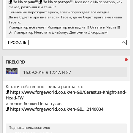
За Империю!!!
За Императора!!!
Неси волю Императора, как
факел, разгоняя им тени !!!
Сомнение порождает ересь, ересь порождает возмездие.
Да не будет мира вне власти Твоей, да не будет врага вне гнева
Твоего.
Император всё знает, Император всё видит !!! Отвага и Честь !!!
Эт Император Инвокато Диаболус Демоника Экзорцизм!
FIRELORD
16.09.2016 в 12:47, №
87
Кстати собственно свежая раскраска:
https://www.forgeworld.co.uk/en-GB/Cerastus-Knight-and-
Head-FW
и новые бошки Церастусов
https://www.forgeworld.co.uk/en-GB....2140034
Подпись пользователя: