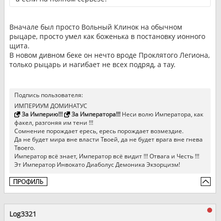
Вначале был просто Вольный Клинок на обычном
рыцаре, просто умел как боженька в постановку ионного
щита.
В новом дивном беке он нечто вроде Проклятого Легиона,
только рыцарь и нагибает не всех подряд, а тау.
Подпись пользователя:
ИМПЕРИУМ ДОМИНАТУС
За Империю!!!
За Императора!!!
Неси волю Императора, как
факел, разгоняя им тени !!!
Сомнение порождает ересь, ересь порождает возмездие.
Да не будет мира вне власти Твоей, да не будет врага вне гнева
Твоего.
Император всё знает, Император всё видит !!! Отвага и Честь !!!
Эт Император Инвокато Диаболус Демоника Экзорцизм!
Log3321