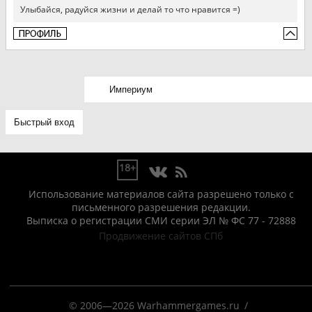
Улыбайся, радуйся жизни и делай то что нравится =)
18+
Использование материалов сайта разрешено только с
письменного разрешения редакции.
Выписка о регистрации СМИ серии ЭЛ № ФС 77 - 72888
Продвижение сайтов СПб
© 2006—2026 Warhammergames.ru