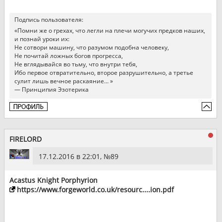
Подпись пользователя:
«Помни же о грехах, что легли на плечи могучих предков наших,
и познай уроки их:
Не сотвори машину, что разумом подобна человеку,
Не почитай ложных богов прогресса,
Не вглядывайся во тьму, что внутри тебя,
Ибо первое отвратительно, второе разрушительно, а третье
сулит лишь вечное раскаяние… »
— Принципия Эзотерика
FIRELORD
17.12.2016 в 22:01, №
89
Acastus Knight Porphyrion
https://www.forgeworld.co.uk/resourc....ion.pdf