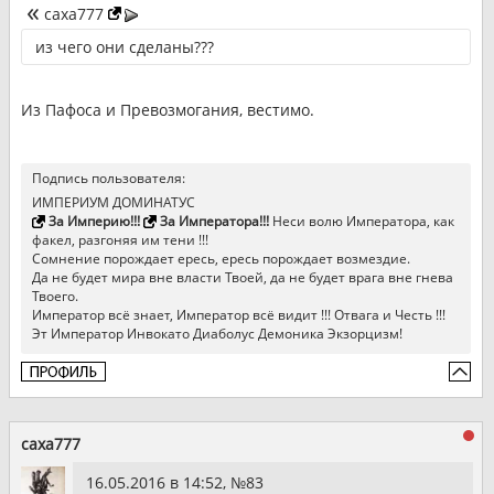
caxa777
из чего они сделаны???
Из Пафоса и Превозмогания, вестимо.
Подпись пользователя:
ИМПЕРИУМ ДОМИНАТУС
За Империю!!!
За Императора!!!
Неси волю Императора, как
факел, разгоняя им тени !!!
Сомнение порождает ересь, ересь порождает возмездие.
Да не будет мира вне власти Твоей, да не будет врага вне гнева
Твоего.
Император всё знает, Император всё видит !!! Отвага и Честь !!!
Эт Император Инвокато Диаболус Демоника Экзорцизм!
caxa777
16.05.2016 в 14:52, №
83