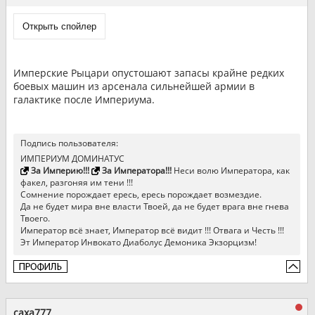
Имперские Рыцари опустошают запасы крайне редких
боевых машин из арсенала сильнейшей армии в
галактике после Империума.
Подпись пользователя:
ИМПЕРИУМ ДОМИНАТУС
За Империю!!!
За Императора!!!
Неси волю Императора, как
факел, разгоняя им тени !!!
Сомнение порождает ересь, ересь порождает возмездие.
Да не будет мира вне власти Твоей, да не будет врага вне гнева
Твоего.
Император всё знает, Император всё видит !!! Отвага и Честь !!!
Эт Император Инвокато Диаболус Демоника Экзорцизм!
caxa777