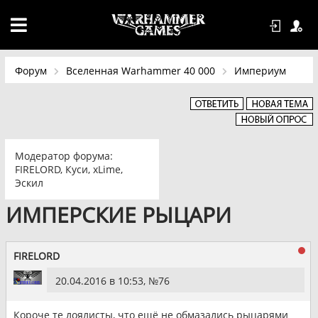
Форум
Вселенная Warhammer 40 000
Империум
Модератор форума:
FIRELORD
,
Куси
,
xLime
,
Эскил
ИМПЕРСКИЕ РЫЦАРИ
FIRELORD
20.04.2016 в 10:53, №
76
Короче те лоялисты, что ещё не обмазались рыцарями