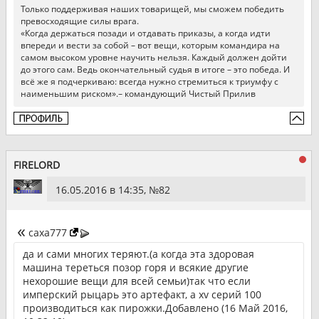
Только поддерживая наших товарищей, мы сможем победить
превосходящие силы врага.
«Когда держаться позади и отдавать приказы, а когда идти
впереди и вести за собой – вот вещи, которым командира на
самом высоком уровне научить нельзя. Каждый должен дойти
до этого сам. Ведь окончательный судья в итоге – это победа. И
всё же я подчеркиваю: всегда нужно стремиться к триумфу с
наименьшим риском».– командующий Чистый Прилив
FIRELORD
16.05.2016 в 14:35, №
82
caxa777
да и сами многих теряют.(а когда эта здоровая
машина тереться позор горя и всякие другие
нехорошие вещи для всей семьи)так что если
имперский рыцарь это артефакт, а xv серий 100
производиться как пирожки.Добавлено (16 Май 2016,