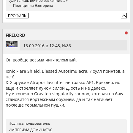
сулит лишь вечное раскаяние… »
— Принципия Эзотерика
FIRELORD
16.09.2016 в 12:43, №
86
Он вообще весьма чит-поломный.
Ionic Flare Shield, Blessed Autosimulacra, 7 хулл поинтов, а
не 6.
ХтХ оружие Atrapos lascutter не только АР1, Вреклер, но
ещё и стреляет лучом силой Д, хоть и не далеко.
Ну и конечно Graviton singularity cannon, которая на 6-ку
становится вортексным оружием, да и так нагибает
похлеще термальной пушки.
Подпись пользователя:
ИМПЕРИУМ ДОМИНАТУС