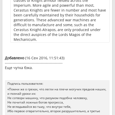
classes of Knight armour fielded across the
Imperium. More agile and powerful than most,
Cerastus Knights are fewer in number and most have
been carefully maintained by their households for
generations. These advanced war machines are
difficult to manufacture and some, such as the
Cerastus Knight-Atrapos, are only produced under
the direct auspices of the Lords Magos of the
Mechanicum.
Many Forge Worlds use variations on the standard
template when producing or repairing Knights. Local
Добавлено
(16 Сен 2016, 11:51:43)
material availability, variation in technologies and
---------------------------------------------
methods of manufacture, and even aesthetic choices
Еще чутка бэка.
in honour of the Omnissiah can all alter the look of a
Cerastus Knight, but make it no less powerful.
The enlarged, multiple optics of this Cerastus Knight
Подпись пользователя:
head speak of a pattern designed around enhanced
«Помни же о грехах, что легли на плечи могучих предков наших,
Occular Augmetics.
и познай уроки их:
Не сотвори машину, что разумом подобна человеку,
Не почитай ложных богов прогресса,
Не вглядывайся во тьму, что внутри тебя,
Ибо первое отвратительно, второе разрушительно, а третье