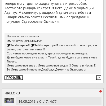
теперь могут два по скидке купить в игрокоробке.
Хаотам это рыцарь как третья нога. Даже в формации
Адептус Механникус рыцарский детач злее, ибо там
Рыцари обмазываются бесплатными апгрейдами и
получают Сдавословие Омнисии.
Подпись пользователя:
ИМПЕРИУМ ДОМИНАТУС
За Империю!!!
За Императора!!!
Неси волю Императора, как
факел, разгоняя им тени !!!
Сомнение порождает ересь, ересь порождает возмездие.
Да не будет мира вне власти Твоей, да не будет врага вне гнева
Твоего.
Император всё знает, Император всё видит !!! Отвага и Честь !!!
Эт Император Инвокато Диаболус Демоника Экзорцизм!
FIRELORD
16.05.2016 в 01:17, №
77