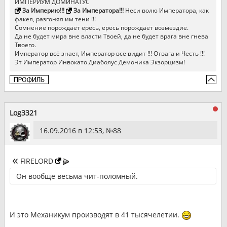
ИМПЕРИУМ ДОМИНАТУС
За Империю!!!
За Императора!!!
Неси волю Императора, как
факел, разгоняя им тени !!!
Сомнение порождает ересь, ересь порождает возмездие.
Да не будет мира вне власти Твоей, да не будет врага вне гнева
Твоего.
Император всё знает, Император всё видит !!! Отвага и Честь !!!
Эт Император Инвокато Диаболус Демоника Экзорцизм!
Log3321
16.09.2016 в 12:53, №
88
FIRELORD
Он вообще весьма чит-поломный.
И это Механикум производят в 41 тысячелетии.