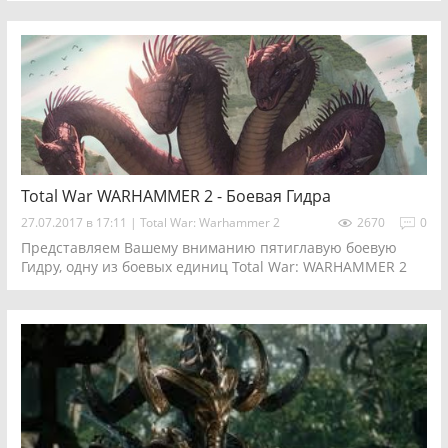
Total War WARHAMMER 2 - Боевая Гидра
27.07.2017 в 17:11
|
Total War: Warhammer 2
2670
0
Представляем Вашему вниманию пятиглавую боевую
Гидру, одну из боевых единиц Total War: WARHAMMER 2