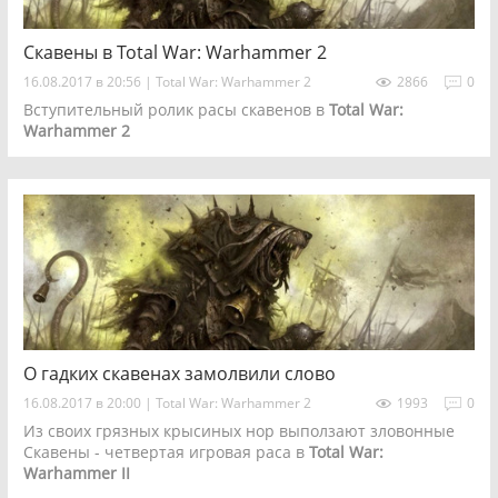
Скавены в Total War: Warhammer 2
16.08.2017 в 20:56
|
Total War: Warhammer 2
2866
0
Вступительный ролик расы скавенов в
Total War:
Warhammer 2
О гадких скавенах замолвили слово
16.08.2017 в 20:00
|
Total War: Warhammer 2
1993
0
Из своих грязных крысиных нор выползают зловонные
Скавены - четвертая игровая раса в
Total War:
Warhammer II