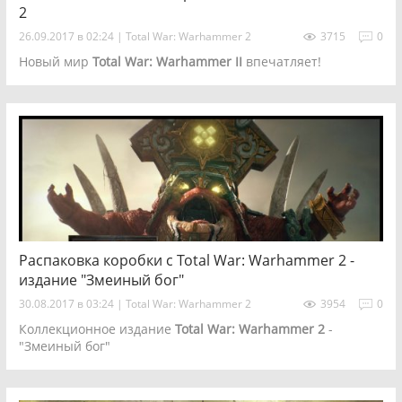
2
26.09.2017 в 02:24
|
Total War: Warhammer 2
3715
0
Новый мир
Total War: Warhammer II
впечатляет!
Распаковка коробки с Total War: Warhammer 2 -
издание "Змеиный бог"
30.08.2017 в 03:24
|
Total War: Warhammer 2
3954
0
Коллекционное издание
Total War: Warhammer 2
-
"Змеиный бог"