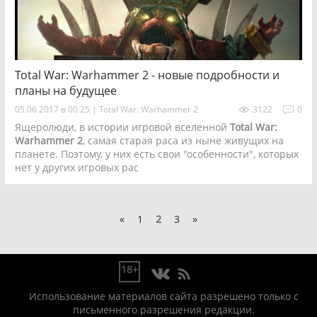
Total War: Warhammer 2 - новые подробности и
планы на будущее
05.06.2017 в 00:25
|
Total War: Warhammer 2
3122
0
Ящеролюди, в истории игровой вселенной
Total War:
Warhammer 2
, самая старая раса из ныне живущих на
планете. Поэтому, у них есть свои "особенности", которых
нет у других игровых рас
«
1
2
3
»
18+
Использование материалов сайта разрешено только с
письменного разрешения редакции.