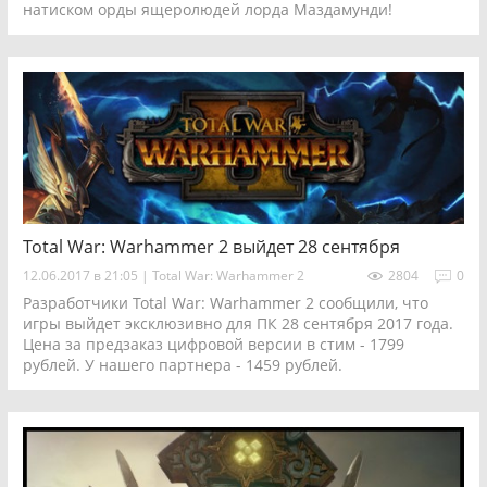
натиском орды ящеролюдей лорда Маздамунди!
Total War: Warhammer 2 выйдет 28 сентября
12.06.2017 в 21:05
|
Total War: Warhammer 2
2804
0
Разработчики Total War: Warhammer 2 сообщили, что
игры выйдет эксклюзивно для ПК 28 сентября 2017 года.
Цена за предзаказ цифровой версии в стим - 1799
рублей. У нашего партнера - 1459 рублей.