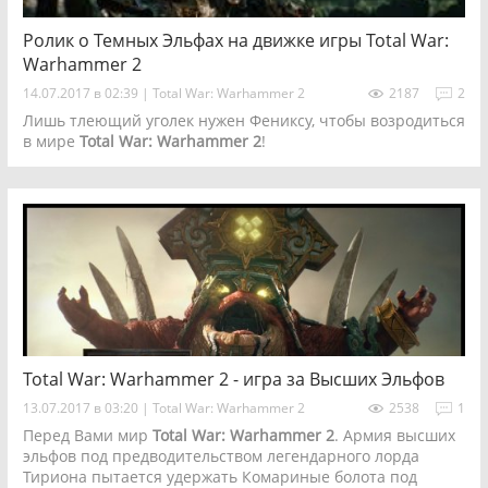
Ролик о Темных Эльфах на движке игры Total War:
Warhammer 2
14.07.2017 в 02:39
|
Total War: Warhammer 2
2187
2
Лишь тлеющий уголек нужен Фениксу, чтобы возродиться
в мире
Total War: Warhammer 2
!
Total War: Warhammer 2 - игра за Высших Эльфов
13.07.2017 в 03:20
|
Total War: Warhammer 2
2538
1
Перед Вами мир
Total War: Warhammer 2
. Армия высших
эльфов под предводительством легендарного лорда
Тириона пытается удержать Комариные болота под