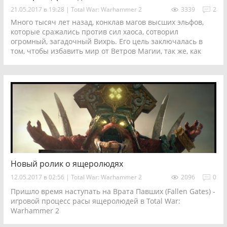
21.05.2017 в 19:28
|
Total War: Warhammer 2
3339
2
Много тысяч лет назад, конклав магов высших эльфов,
которые сражались против сил хаоса, сотворил
огромный, загадочный Вихрь. Его цель заключалась в
том, чтобы избавить мир от Ветров Магии, так же, как
водосточная воронка осушает океан, и отбросить орды
демонов назад, во Владения Хаоса. И вот, сейчас, Великий
Вихрь колеблется вновь, и мир
Total War: Warhammer 2
снова оказался на краю гибели...
Новый ролик о ящеролюдях
12.05.2017 в 02:56
|
Total War: Warhammer 2
2096
0
Пришло время наступать на Врата Павших (Fallen Gates) -
игровой процесс расы ящеролюдей в Total War:
Warhammer 2