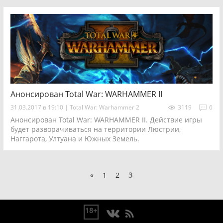
Анонсирован Total War: WARHAMMER II
31.03.2017 в 19:10
|
Total War: Warhammer 2
3119
6
Анонсирован Total War: WARHAMMER II. Действие игры
будет разворачиваться на территории Люстрии,
Наггарота, Ултуана и Южных Земель.
«
1
2
3
18+