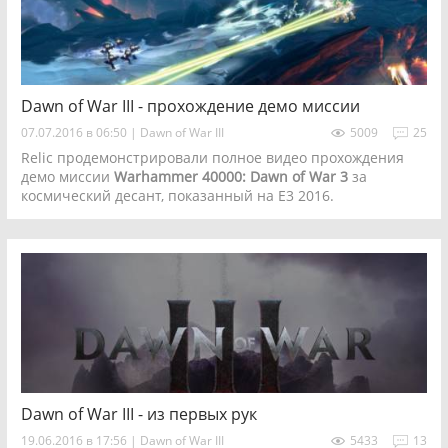
Dawn of War III - прохождение демо миссии
07.07.2016 в 06:50
|
Dawn of War III
5009
25
Relic продемонстрировали полное видео прохождения
демо миссии
Warhammer 40000: Dawn of War 3
за
космический десант, показанный на E3 2016.
Dawn of War III - из первых рук
19.06.2016 в 17:56
|
Dawn of War III
5433
13