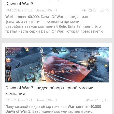
Dawn of War 3
13.10.2016 в 01:53
|
Dawn of War III
12985
16
Warhammer 40,000: Dawn Of War III
ожидаемая
фанатами стратегия в реальном времени,
разрабатываемая компанией Relic Entertainment. Это
третья часть серии Dawn Of War, которая повествует о
жестокой атмосфере вселенной Warhammer 40,000. В
соответствии с информацией официального сайта
компании SEGA, выход Dawn Of War III планируется 30
апреля 2017 года.
Dawn of War 3 - видео обзор первой миссии
кампании
22.08.2016 в 07:21
|
Dawn of War III
4612
7
Получасовой видео-обзор гемплея
Warhammer 40,000
Dawn of War 3
. Без лишних комментариев можно