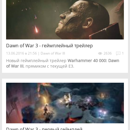
Dawn of War 3 - геймплейный трейлер
13.06.2016 в 21:56
|
Dawn of War III
2636
1
Новый геймплейный трейлер
Warhammer 40 000: Dawn
of War III
, прямиком с текущей Е3.
Dawn of War 3 - первый геймплей