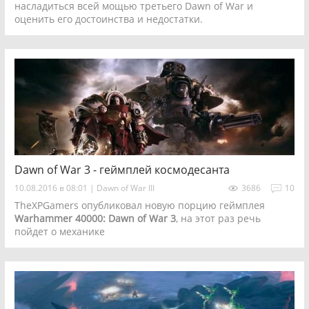
насладиться всей мощью третьего Dawn of War и
оценить его достоинства и недостатки.
Dawn of War 3 - геймплей космодесанта
10.08.2016 в 08:01
|
Dawn of War III
3686
10
TheXPGamers опубликовал новую порцию геймплея
Warhammer 40000: Dawn of War 3
, на этот раз речь
пойдет о механике