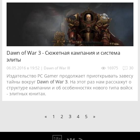
Dawn of War 3 - Сюжетная кампания и система
элиты
06.05.2016 в 19:52
|
Dawn of War III
16975
30
Издательство PC Gamer продолжает приоткрывать завесу
тайны вокруг
Dawn of War 3
. На этот раз нам расскажут о
структуре кампании и об особенностях нового типа войск
- элитных юнитах.
«
1
2
3
4
5
»
18+