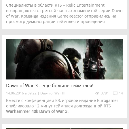
Специалисты в области RTS – Relic Entertainment
возвращаются с третьей частью знаменитой серии Dawn
of War. Команда издания GameReactor отправились на
просмотр демонстрации геймплея и проведения
интервью у разработчиков для того, чтобы узнать
больше о грядущей игре.
Dawn of War 3 - еще больше геймплея!
14.06.2016 в 09:22
|
Dawn of War III
3781
14
Вместе с конференцией E3, игровое издание Eurogamer
опубликовало 12 минут геймплея долгожданной RTS
Warhammer 40k Dawn of War 3.