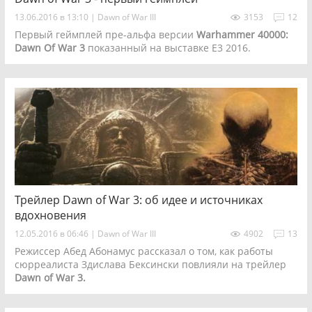
13.06.2016 в 13:10
|
Dawn of War III
3153
12
Первый геймплей пре-альфа версии
Warhammer 40000:
Dawn Of War 3
показанный на выставке E3 2016.
Трейлер Dawn of War 3: об идее и источниках
вдохновения
12.05.2016 в 06:46
|
Dawn of War III
4902
13
Режиссер Абед Абонамус рассказал о том, как работы
сюрреалиста Здислава Бексински повлияли на трейлер
Dawn of War 3.